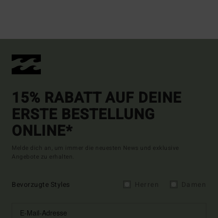
15% RABATT AUF DEINE
ERSTE BESTELLUNG
ONLINE*
Melde dich an, um immer die neuesten News und exklusive
Angebote zu erhalten.
Bevorzugte Styles
Herren
Damen