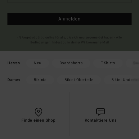
Anmelden
(*) Angebot gültig online für alle, die sich neu angemeldet haben - Alle
Bedingungen findest du in deiner Willkommens-Mail
Neu
Boardshorts
T-Shirts
Sw
Herren
Bikinis
Bikini Oberteile
Bikini Undertei
Damen
Finde einen Shop
Kontaktiere Uns