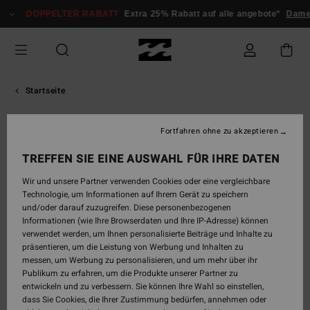
Zum
DOPPELTER RABATT
Extra 25% Rabatt auf alle angebote*
Dame
Inhalt
springen
Startseite
Riders Im Billabong Herren-
Fortfahren ohne zu akzeptieren
Team
TREFFEN SIE EINE AUSWAHL FÜR IHRE DATEN
Wir und unsere Partner verwenden Cookies oder eine vergleichbare
Technologie, um Informationen auf Ihrem Gerät zu speichern
und/oder darauf zuzugreifen. Diese personenbezogenen
Unsere männlichen Athleten
Informationen (wie Ihre Browserdaten und Ihre IP-Adresse) können
Team Billabong: Elite-Athleten aus dem
verwendet werden, um Ihnen personalisierte Beiträge und Inhalte zu
Boardsport, vereint durch ihren Einsatz auf jedem
präsentieren, um die Leistung von Werbung und Inhalten zu
Terrain. Folge unseren männlichen Athleten,
messen, um Werbung zu personalisieren, und um mehr über ihr
erlebe ihre besten Sessions noch einmal und
Publikum zu erfahren, um die Produkte unserer Partner zu
entdecke die technische Ausrüstung, die sie unter
entwickeln und zu verbessern. Sie können Ihre Wahl so einstellen,
anspruchsvollsten Bedingungen unterstützt.
dass Sie Cookies, die Ihrer Zustimmung bedürfen, annehmen oder