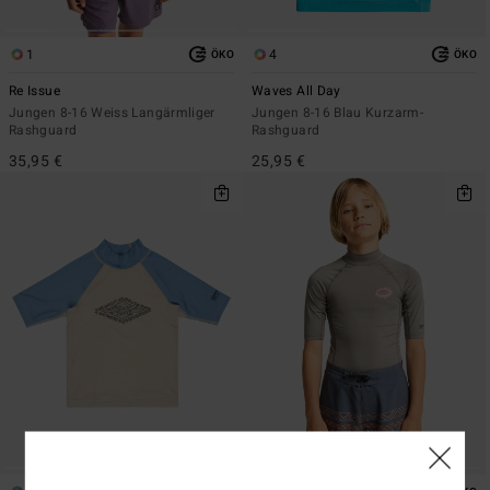
1
4
ÖKO
ÖKO
Re Issue
Waves All Day
Jungen 8-16 Weiss Langärmliger
Jungen 8-16 Blau Kurzarm-
Rashguard
Rashguard
35,95 €
25,95 €