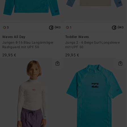
3
1
ÖKO
ÖKO
Waves All Day
Toddler Waves
Jungen 8-16 Blau Langärmliger
Jungs 2 - 6 Beige Surf-Longsleeve
Rashguard mit UPF 50
mit UPF 50
29,95 €
29,95 €