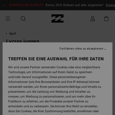
Direkt
DOPPELTER RABATT
Extra 25% Rabatt auf alle angebote*
Damen
zur
Produkt
Auswahl
springen
Surf
Lycras jungen
Fortfahren ohne zu akzeptieren
s
Neoprenanzüge Jungen
Lycras Jungen
Wetsuit Guide
TREFFEN SIE EINE AUSWAHL FÜR IHRE DATEN
Wir und unsere Partner verwenden Cookies oder eine vergleichbare
Filtern & Sortieren
12
Ergebnisse
Technologie, um Informationen auf Ihrem Gerät zu speichern
und/oder darauf zuzugreifen. Diese personenbezogenen
Direkt
Überspringen
Informationen (wie Ihre Browserdaten und Ihre IP-Adresse) können
zu
und
verwendet werden, um Ihnen personalisierte Beiträge und Inhalte zu
den
filtern
präsentieren, um die Leistung von Werbung und Inhalten zu
Filterkriterien
nach
messen, um Werbung zu personalisieren, und um mehr über ihr
springen
Publikum zu erfahren, um die Produkte unserer Partner zu
entwickeln und zu verbessern. Sie können Ihre Wahl so einstellen,
dass Sie Cookies, die Ihrer Zustimmung bedürfen, annehmen oder