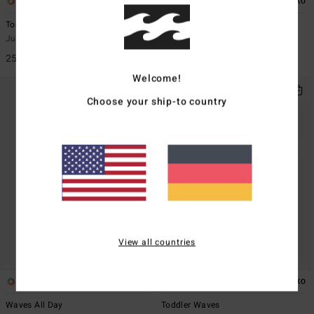
2
2
ÖKO
ÖKO
Toddler Waves
Re Issue
Jungs 2 - 6 Beige Surf-T-Shirt
Jungen 8-16 Grau Kurzarm-
Rashguard
25,95 €
29,95 €
Welcome!
Choose your ship-to country
View all countries
4
1
ÖKO
ÖKO
Waves All Day
Toddler Waves