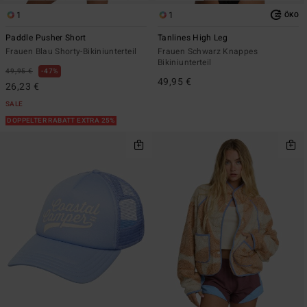
1
1
ÖKO
Paddle Pusher Short
Tanlines High Leg
Frauen Blau Shorty-Bikiniunterteil
Frauen Schwarz Knappes
Bikiniunterteil
49,95 €
47%
49,95 €
26,23 €
SALE
DOPPELTER RABATT EXTRA 25%