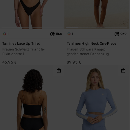
1
1
ÖKO
ÖKO
Tanlines Lace Up Trilet
Tanlines High Neck One-Piece
Frauen Schwarz Triangle-
Frauen Schwarz Knapp
Bikinioberteil
geschnittener Badeanzug
45,95 €
89,95 €