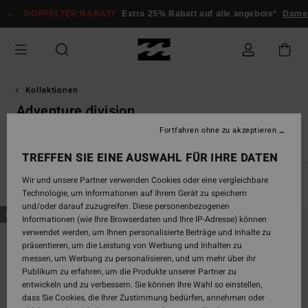
Direkt
PPELTER RABATT
Extra 25% Rabatt auf alle angebote*
Damen
Herre
zur
Produkt
Auswahl
springen
Kollektionen
Adventure division
Fortfahren ohne zu akzeptieren
Tops
Sweatshirts & Fleeceartikel
Jacken
Hosen
Swi
TREFFEN SIE EINE AUSWAHL FÜR IHRE DATEN
Wir und unsere Partner verwenden Cookies oder eine vergleichbare
Filtern & Sortieren
47
Ergebnisse
Technologie, um Informationen auf Ihrem Gerät zu speichern
und/oder darauf zuzugreifen. Diese personenbezogenen
Direkt
Überspringen
BRANDNEU
BRANDNEU
Informationen (wie Ihre Browserdaten und Ihre IP-Adresse) können
zu
und
verwendet werden, um Ihnen personalisierte Beiträge und Inhalte zu
den
filtern
präsentieren, um die Leistung von Werbung und Inhalten zu
Filterkriterien
nach
messen, um Werbung zu personalisieren, und um mehr über ihr
springen
Publikum zu erfahren, um die Produkte unserer Partner zu
entwickeln und zu verbessern. Sie können Ihre Wahl so einstellen,
dass Sie Cookies, die Ihrer Zustimmung bedürfen, annehmen oder