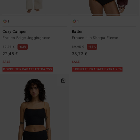
1
1
Cozy Camper
Batter
Frauen Beige Jogginghose
Frauen Lila Sherpa-Fleece
59,95 €
63%
89,95 €
63%
22,48 €
33,73 €
SALE
SALE
DOPPELTER RABATT EXTRA 25%
DOPPELTER RABATT EXTRA 25%