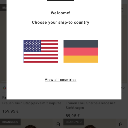
95,95 €
BRANDNEU
BRANDNEU
Welcome!
Choose your ship-to country
View all countries
2
5
ÖKO
ÖKO
Fall Camper
Switchback
Frauen Grün Steppjacke mit Kapuze
Frauen Blau Sherpa-Fleece mit
Stehkragen
169,95 €
89,95 €
BRANDNEU
BRANDNEU