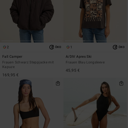
2
1
ÖKO
ÖKO
Fall Camper
A/DIV Apres Ski
Frauen Schwarz Steppjacke mit
Frauen Blau Longsleeve
Kapuze
45,95 €
169,95 €