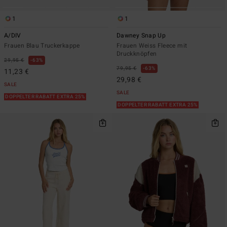
1
1
A/DIV
Dawney Snap Up
Frauen Blau Truckerkappe
Frauen Weiss Fleece mit
Druckknöpfen
29,95 €
63%
79,95 €
63%
11,23 €
29,98 €
SALE
SALE
DOPPELTER RABATT EXTRA 25%
DOPPELTER RABATT EXTRA 25%