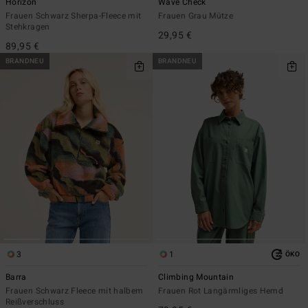
Horizon
Wave Check
Frauen Schwarz Sherpa-Fleece mit
Frauen Grau Mütze
Stehkragen
29,95 €
89,95 €
BRANDNEU
BRANDNEU
3
1
ÖKO
Barra
Climbing Mountain
Frauen Schwarz Fleece mit halbem
Frauen Rot Langärmliges Hemd
Reißverschluss