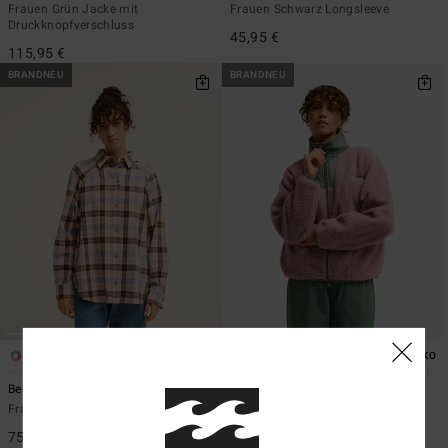
Frauen Grün Jacke mit
Frauen Schwarz Longsleeve
Druckknopfverschluss
45,95 €
115,95 €
BRANDNEU
BRANDNEU
3
2
ÖKO
Best Times
Mountain Life
Frauen Blau Langärmliges Hemd
Frauen Blau Sherpa-Fleece mit
Reißverschluss
75,95 €