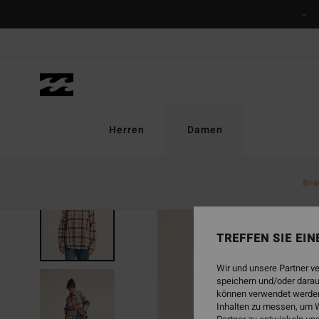
Direkt
zur
Produktinformation
springen
Herren
Damen
Bra
BRANDNEU
TREFFEN SIE EI
Wir und unsere Partner v
speichern und/oder darau
können verwendet werden,
Inhalten zu messen, um W