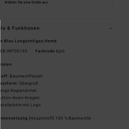
Wählen Sie eine Größe aus
ils & Funktionen
en Blau Langärmliges Hemd
EBJWT00135
Farbcode
bjz0
tionen
toff:
Baumwollflanell
assform:
Übergroß
ange Raglanärmel
utton-down-Kragen
etallplatte mit Logo
mmensetzung
[Hauptstoff] 100 % Baumwolle