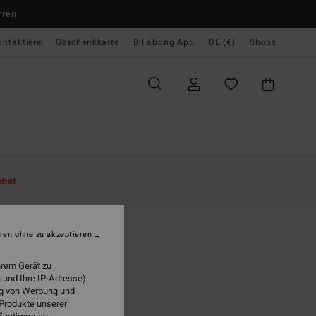
rren
ontaktiere
Geschenkkarte
Billabong App
DE (€)
Shops
te
Damen
Bekleidung
Hemden
abat
t Times
n Blau Langärmliges Hemd
ren ohne zu akzeptieren
95 €
hrem Gerät zu
 und Ihre IP-Adresse)
ung von Werbung und
Denim Blue
 Produkte unserer