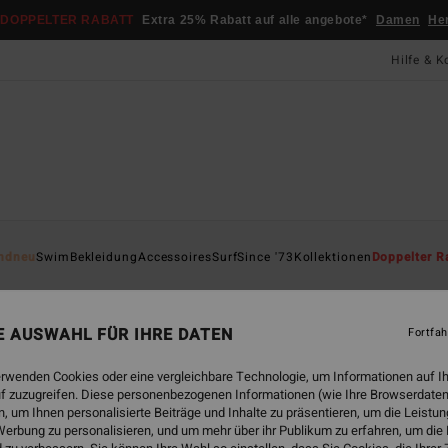
DOPPELTER RABATT
Extra 25% Rabatt auf alle angebote*
Damen
He
Hilfe & K
Startsei
ndneu
Swim
Bekleidung
Accessoires
Surf
Since '73
Kollektionen
Doppelter R
Bes
Fraue
NE AUSWAHL FÜR IHRE DATEN
Fortfah
75,
erwenden Cookies oder eine vergleichbare Technologie, um Informationen auf I
f zuzugreifen. Diese personenbezogenen Informationen (wie Ihre Browserdaten
 um Ihnen personalisierte Beiträge und Inhalte zu präsentieren, um die Leist
Farbe
erbung zu personalisieren, und um mehr über ihr Publikum zu erfahren, um die