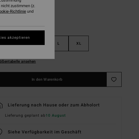
r Zustimmung
nicht zustimmen (z.
ookie-Richtlinie
und
ies akzeptieren
S
M
L
XL
ößentabelle ansehen
In den Warenkorb
Lieferung nach Hause oder zum Abholort
Lieferung geplant ab
10 August
Siehe Verfügbarkeit im Geschäft