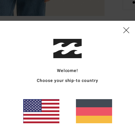
Deta
Frau
Style
Funk
Welcome!
S
Choose your ship-to country
P
L
B
M
Zusa