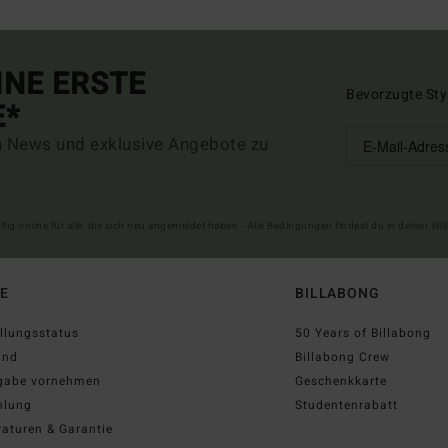
INE ERSTE
Bevorzugte Sty
E*
n News und exklusive Angebote zu
ltig online für alle, die sich neu angemeldet haben - Alle Bedingungen findest du in deiner W
FE
BILLABONG
llungsstatus
50 Years of Billabong
and
Billabong Crew
gabe vornehmen
Geschenkkarte
hlung
Studentenrabatt
aturen & Garantie