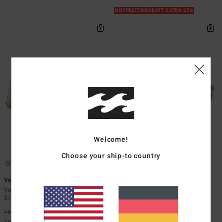
DOPPELTER RABATT EXTRA 25%
Welcome!
Choose your ship-to country
6
13
Velo - Snowboard-/Skibrille Unisex -
Cleaver - Snowboard-/Skibrille
Unisex -
Vonzipper AZYTG00129</br>Velo -
Snowboard-/Skibrille Unisex
Vonzipper
AZYTG00130</br>Cleaver -
160,00 €
63%
Snowboard-/Skibrille Unisex