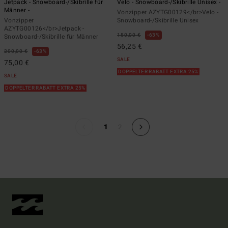
Jetpack - Snowboard-/Skibrille für
Velo - Snowboard-/Skibrille Unisex -
Männer -
Vonzipper AZYTG00129</br>Velo -
Vonzipper
Snowboard-/Skibrille Unisex
AZYTG00126</br>Jetpack -
150,00 €
63%
Snowboard-/Skibrille für Männer
56,25 €
200,00 €
63%
SALE
75,00 €
DOPPELTER RABATT EXTRA 25%
SALE
DOPPELTER RABATT EXTRA 25%
1
2