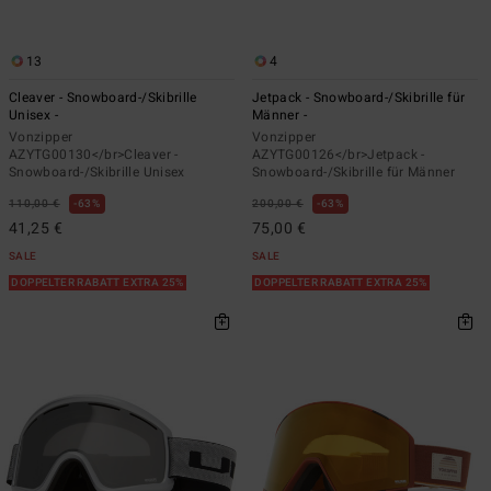
13
4
Cleaver - Snowboard-/Skibrille
Jetpack - Snowboard-/Skibrille für
Unisex -
Männer -
Vonzipper
Vonzipper
AZYTG00130</br>Cleaver -
AZYTG00126</br>Jetpack -
Snowboard-/Skibrille Unisex
Snowboard-/Skibrille für Männer
110,00 €
63%
200,00 €
63%
41,25 €
75,00 €
SALE
SALE
DOPPELTER RABATT EXTRA 25%
DOPPELTER RABATT EXTRA 25%