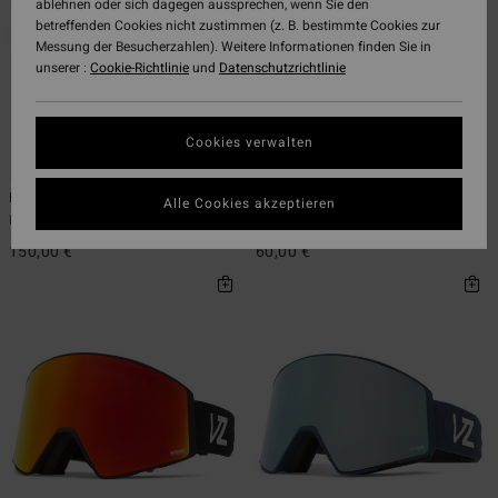
ablehnen oder sich dagegen aussprechen, wenn Sie den
betreffenden Cookies nicht zustimmen (z. B. bestimmte Cookies zur
Messung der Besucherzahlen). Weitere Informationen finden Sie in
unserer :
Cookie-Richtlinie
und
Datenschutzrichtlinie
Cookies verwalten
6
2
Mach - Snowboardbrille Unisex
Trike - Snowboardbrille Unisex
Alle Cookies akzeptieren
Männer Snowboardbrille
Männer Snowboardbrille
150,00 €
60,00 €