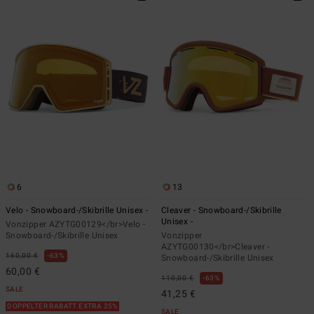
6
13
Velo - Snowboard-/Skibrille Unisex -
Cleaver - Snowboard-/Skibrille
Unisex -
Vonzipper AZYTG00129</br>Velo -
Snowboard-/Skibrille Unisex
Vonzipper
AZYTG00130</br>Cleaver -
160,00 €
63%
Snowboard-/Skibrille Unisex
60,00 €
110,00 €
63%
SALE
41,25 €
DOPPELTER RABATT EXTRA 25%
SALE