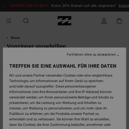
Direkt
DOPPELTER RABATT
Extra 25% Rabatt auf alle angebote*
Damen
Her
zur
Produkt
Auswahl
springen
Snow
Vonzipper snowbrillen
Fortfahren ohne zu akzeptieren
VonZipper Snowbrillen
TREFFEN SIE EINE AUSWAHL FÜR IHRE DATEN
Wir und unsere Partner verwenden Cookies oder eine vergleichbare
Filtern & Sortieren
66
Ergebnisse
Technologie, um Informationen auf Ihrem Gerät zu speichern
und/oder darauf zuzugreifen. Diese personenbezogenen
Direkt
Überspringen
Informationen (wie Ihre Browserdaten und Ihre IP-Adresse) können
zu
und
verwendet werden, um Ihnen personalisierte Beiträge und Inhalte zu
den
filtern
präsentieren, um die Leistung von Werbung und Inhalten zu
Filterkriterien
nach
messen, um Werbung zu personalisieren, und um mehr über ihr
springen
Publikum zu erfahren, um die Produkte unserer Partner zu
entwickeln und zu verbessern. Sie können Ihre Wahl so einstellen,
dass Sie Cookies, die Ihrer Zustimmung bedürfen, annehmen oder