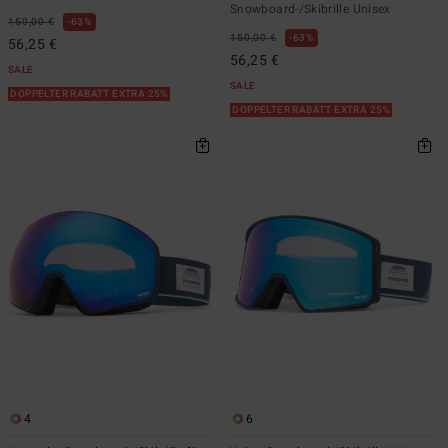
Snowboard-/Skibrille Unisex
150,00 €
63%
150,00 €
63%
56,25 €
56,25 €
SALE
SALE
DOPPELTER RABATT EXTRA 25%
DOPPELTER RABATT EXTRA 25%
4
6