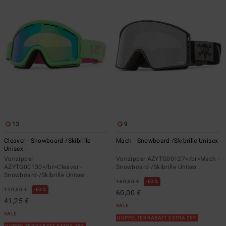
13
9
Cleaver - Snowboard-/Skibrille
Mach - Snowboard-/Skibrille Unisex
Unisex -
-
Vonzipper
Vonzipper AZYTG00127</br>Mach -
AZYTG00130</br>Cleaver -
Snowboard-/Skibrille Unisex
Snowboard-/Skibrille Unisex
160,00 €
63%
110,00 €
63%
60,00 €
41,25 €
SALE
SALE
DOPPELTER RABATT EXTRA 25%
DOPPELTER RABATT EXTRA 25%