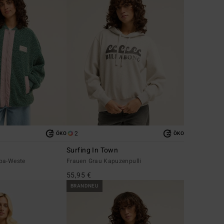
2
ÖKO
ÖKO
Surfing In Town
pa-Weste
Frauen Grau Kapuzenpulli
55,95 €
BRANDNEU