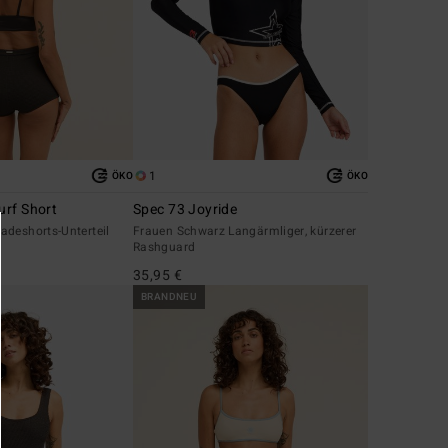
1
ÖKO
ÖKO
rf Short
Spec 73 Joyride
adeshorts-Unterteil
Frauen Schwarz Langärmliger, kürzerer
Rashguard
35,95 €
BRANDNEU