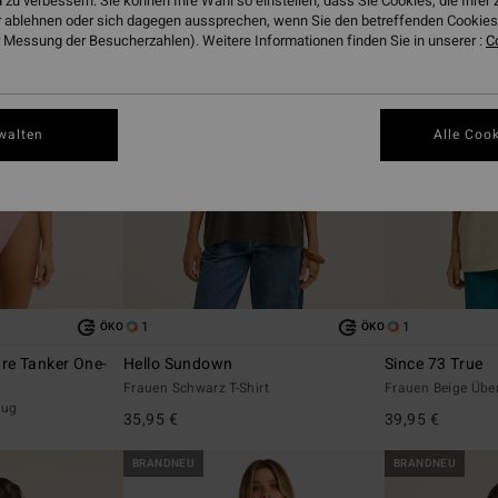
 zu verbessern. Sie können Ihre Wahl so einstellen, dass Sie Cookies, die Ihre
 ablehnen oder sich dagegen aussprechen, wenn Sie den betreffenden Cookies 
 Messung der Besucherzahlen). Weitere Informationen finden Sie in unserer :
C
walten
Alle Cook
1
1
ÖKO
ÖKO
re Tanker One-
Hello Sundown
Since 73 True
Frauen Schwarz T-Shirt
Frauen Beige Über
zug
35,95 €
39,95 €
BRANDNEU
BRANDNEU