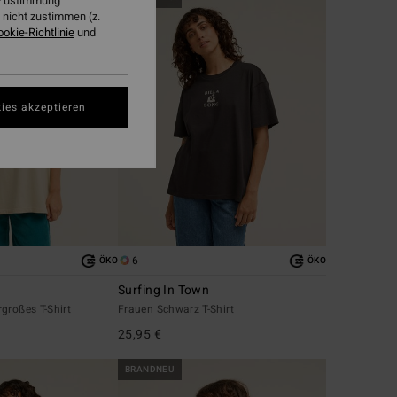
r Zustimmung
nicht zustimmen (z.
ookie-Richtlinie
und
ies akzeptieren
6
ÖKO
ÖKO
Surfing In Town
großes T-Shirt
Frauen Schwarz T-Shirt
25,95 €
BRANDNEU