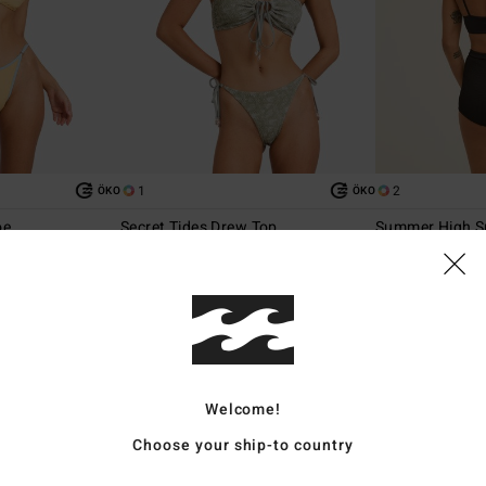
1
2
ÖKO
ÖKO
oe
Secret Tides Drew Top
Summer High Su
e mit mittlerer
Frauen Grün Auf 2 Arten tragbares
Frauen Schwarz B
Bikinioberteil
49,95 €
45,95 €
BRANDNEU
BRANDNEU
Welcome!
Choose your ship-to country