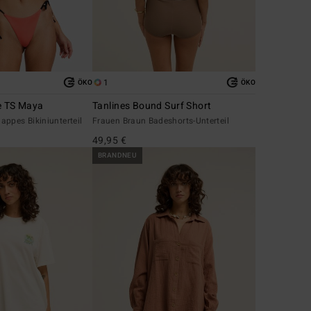
1
ÖKO
ÖKO
e TS Maya
Tanlines Bound Surf Short
ppes Bikiniunterteil
Frauen Braun Badeshorts-Unterteil
49,95 €
BRANDNEU