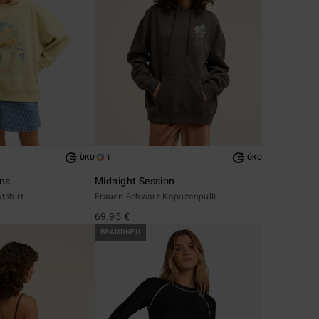
1
ÖKO
ÖKO
ons
Midnight Session
tshirt
Frauen Schwarz Kapuzenpulli
69,95 €
BRANDNEU