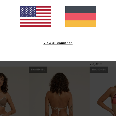
1
2
ÖKO
ÖKO
View all countries
Le Love Surf
Summer High S
Piece
sleeve
Frauen Weiss Sweatshirt
Frauen Schwarz 
65,95 €
79,95 €
BRANDNEU
BRANDNEU