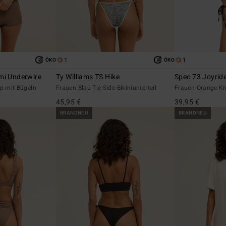
1
1
ÖKO
ÖKO
mi Underwire
Ty Williams TS Hike
Spec 73 Joyrid
op mit Bügeln
Frauen Blau Tie-Side-Bikiniunterteil
Frauen Orange Kna
45,95 €
39,95 €
BRANDNEU
BRANDNEU