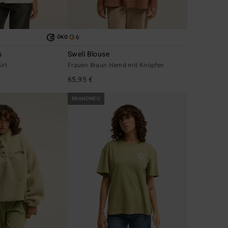
6
ÖKO
s
Swell Blouse
irt
Frauen Braun Hemd mit Knöpfen
65,95 €
BRANDNEU