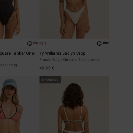
1
ÖKO
ÖKO
quare Tanker One-
Ty Williams Jaclyn Crop
Frauen Beige Kürzeres Bikinioberteil
Badeanzug
49,95 €
BRANDNEU