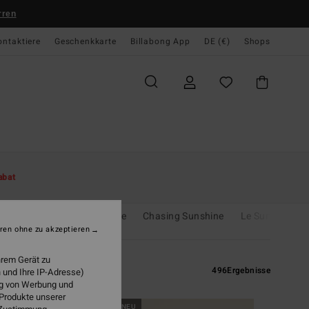
rren
ontaktiere
Geschenkkarte
Billabong App
DE (€)
Shops
abat
ture Division
Only Online
Chasing Sunshine
Le Surf Le Lov
ren ohne zu akzeptieren
hrem Gerät zu
496
Ergebnisse
 und Ihre IP-Adresse)
ung von Werbung und
 Produkte unserer
BRANDNEU