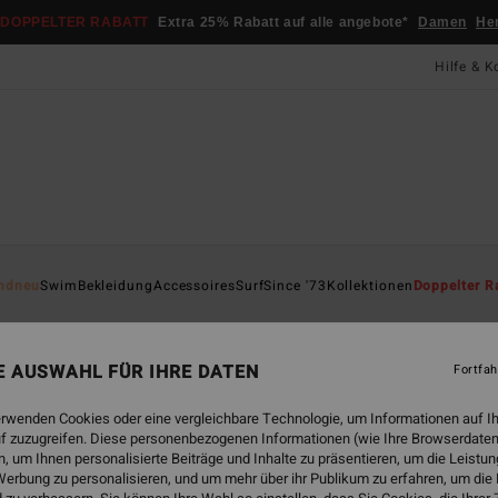
DOPPELTER RABATT
Extra 25% Rabatt auf alle angebote*
Damen
He
Hilfe & K
ndneu
Swim
Bekleidung
Accessoires
Surf
Since '73
Kollektionen
Doppelter R
scape
Sol Searcher
Essentials
TY Williams
Öko
Adven
NE AUSWAHL FÜR IHRE DATEN
Fortfah
erwenden Cookies oder eine vergleichbare Technologie, um Informationen auf I
f zuzugreifen. Diese personenbezogenen Informationen (wie Ihre Browserdaten
 um Ihnen personalisierte Beiträge und Inhalte zu präsentieren, um die Leist
erbung zu personalisieren, und um mehr über ihr Publikum zu erfahren, um die
BRANDNEU
BRANDNEU