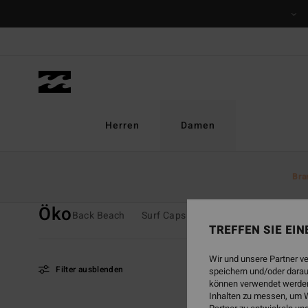
Direkt
zur
Produkt
Auswahl
springen
Herren
Damen
Startseite
Damen
Kollektionen
Öko
Bra
Öko
Back Beach
Surf Capsule
Crystal Tides
Sun
TREFFEN SIE EI
Wir und unsere Partner v
Filter ausblenden
speichern und/oder darau
können verwendet werden,
Inhalten zu messen, um W
Direkt
Überspringen
BRANDNEU