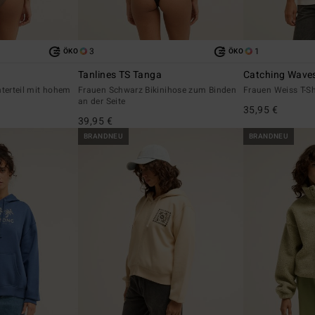
3
1
ÖKO
ÖKO
a
Tanlines TS Tanga
Catching Wave
nterteil mit hohem
Frauen Schwarz Bikinihose zum Binden
Frauen Weiss T-Sh
an der Seite
35,95 €
39,95 €
BRANDNEU
BRANDNEU