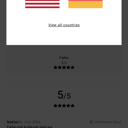
Komfort
Preis-Leistungs-Verhältnis
4.0
4.0
View all countries
Größe
Material
4.0
Zu klein
Zu groß
Farbe
5.0
5
/5
Nadine
20. Juni 2026
Verifizierter Kauf
Farbe und Aufdruck sind gut