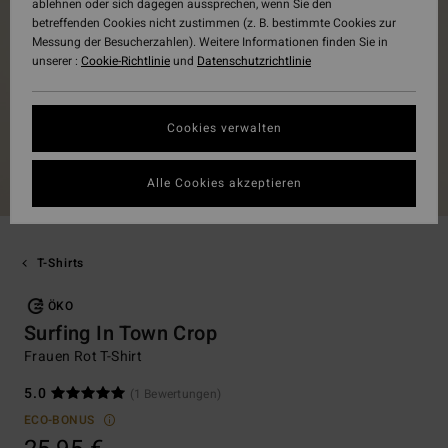
ablehnen oder sich dagegen aussprechen, wenn Sie den
betreffenden Cookies nicht zustimmen (z. B. bestimmte Cookies zur
Messung der Besucherzahlen). Weitere Informationen finden Sie in
unserer :
Cookie-Richtlinie
und
Datenschutzrichtlinie
Cookies verwalten
Alle Cookies akzeptieren
T-Shirts
ÖKO
Surfing In Town Crop
Frauen Rot T-Shirt
5.0
(1 Bewertungen)
ECO-BONUS