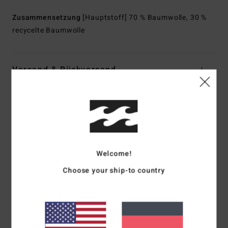
Zusammensetzung
[Hauptstoff] 70 % Baumwolle, 30 %
recycelte Baumwolle
Versand & Rückversand
Kundenbewertungen
Durchschnittliche Bewertung
Welcome!
5.0
Choose your ship-to country
/5
basierend auf
1 verifizierten Bewertungen
seit Juni 2026
0% unserer Kunden empfehlen dieses Produkt