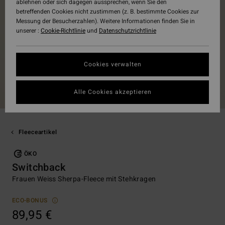
ablehnen oder sich dagegen aussprechen, wenn Sie den
betreffenden Cookies nicht zustimmen (z. B. bestimmte Cookies zur
Messung der Besucherzahlen). Weitere Informationen finden Sie in
unserer :
Cookie-Richtlinie
und
Datenschutzrichtlinie
Cookies verwalten
Alle Cookies akzeptieren
Fleeceartikel
ÖKO
Switchback
Frauen Weiss Sherpa-Fleece mit Stehkragen
ECO-BONUS
89,95 €