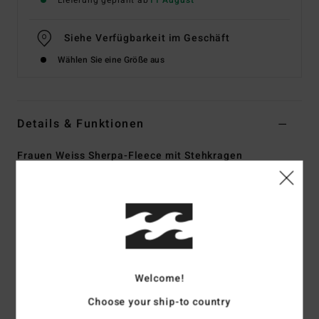
Lieferung geplant ab
11 August
Siehe Verfügbarkeit im Geschäft
Wählen Sie eine Größe aus
Details & Funktionen
Frauen Weiss Sherpa-Fleece mit Stehkragen
Style
EBJPF00141
Farbcode
wcp
Funktionen
Material:
Recyceltes Sherpa
Passform:
Relaxt
Welcome!
Länge:
26 Zoll Hps [Größe M]
Stehkragen mit Druckknopfverschluss
Choose your ship-to country
Ripstop-gefütterter Kragen