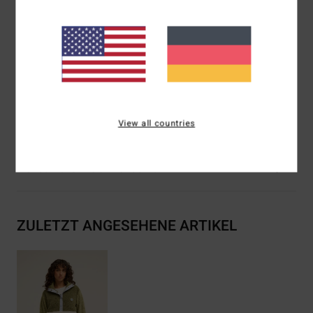
Klettverschlusstasche mit Top-Eingriff
Seitliche Eingrifftaschen
Elastische Einfassungen an Saum und Ärmeln
Adventure Division Gummi-Patch
Zusammensetzung
[Hauptstoff] 100 % recyceltes
Polyester
View all countries
Versand & Rückversand
ZULETZT ANGESEHENE ARTIKEL