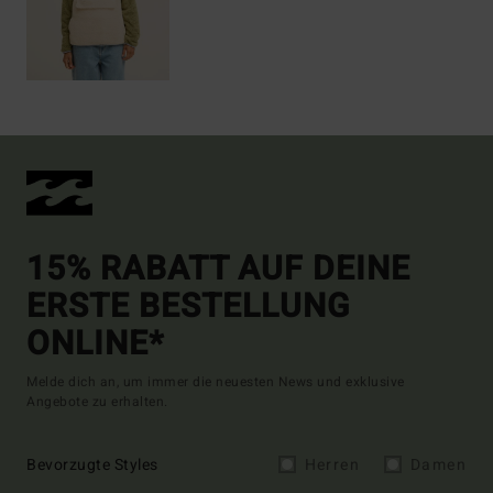
15% RABATT AUF DEINE
ERSTE BESTELLUNG
ONLINE*
Melde dich an, um immer die neuesten News und exklusive
Angebote zu erhalten.
Bevorzugte Styles
Herren
Damen