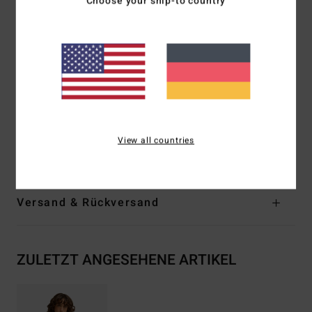
Choose your ship-to country
Taschen-Features:
Taschen An Der Taille Mit
Taschenbeutel Aus Fleece
Saum-Finish:
Elastischer, Eingefasster Saum Unten
Details:
Versteckte Kapuze Im Kragen
Logo:
Geformtes Adventure-Division-Label Aus Gummi
Außen
Zusammensetzung
[Hauptstoff] 50 % Polyester, 50 %
View all countries
recycelter Polyester
Versand & Rückversand
ZULETZT ANGESEHENE ARTIKEL