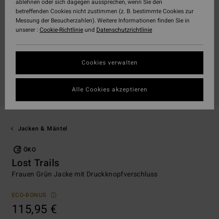
ablehnen oder sich dagegen aussprechen, wenn Sie den
betreffenden Cookies nicht zustimmen (z. B. bestimmte Cookies zur
Messung der Besucherzahlen). Weitere Informationen finden Sie in
unserer :
Cookie-Richtlinie
und
Datenschutzrichtlinie
Cookies verwalten
Alle Cookies akzeptieren
Jacken & Mäntel
ÖKO
Lost Trails
Frauen Grün Jacke mit Druckknopfverschluss
ECO-BONUS
115,95 €