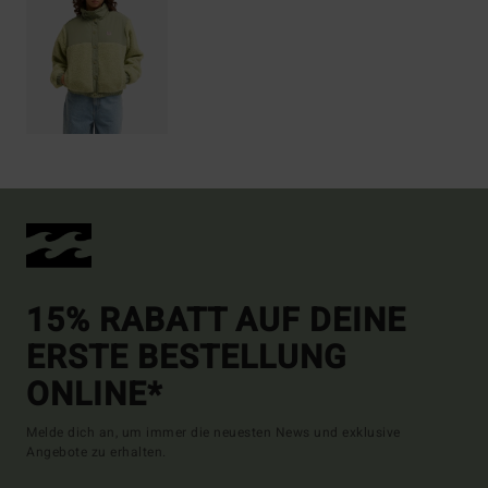
15% RABATT AUF DEINE
ERSTE BESTELLUNG
ONLINE*
Melde dich an, um immer die neuesten News und exklusive
Angebote zu erhalten.