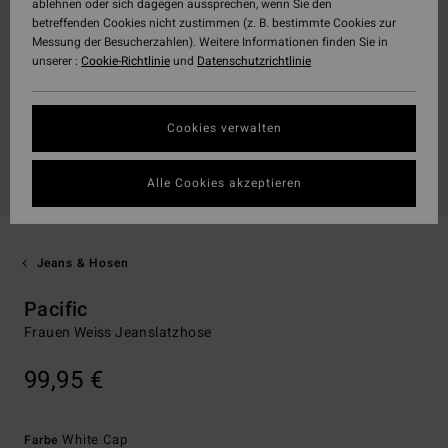
ablehnen oder sich dagegen aussprechen, wenn Sie den
betreffenden Cookies nicht zustimmen (z. B. bestimmte Cookies zur
Messung der Besucherzahlen). Weitere Informationen finden Sie in
unserer :
Cookie-Richtlinie
und
Datenschutzrichtlinie
Cookies verwalten
Alle Cookies akzeptieren
Jeans & Hosen
Pacific
Frauen Weiss Jeanslatzhose
99,95 €
White Cap
Farbe