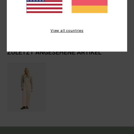
Zusammensetzung
[Hauptstoff] 100 % Baumwolle
Versand & Rückversand
View all countries
ZULETZT ANGESEHENE ARTIKEL