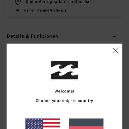
Siehe Verfügbarkeit im Geschäft
Wählen Sie eine Größe aus
Details & Funktionen
Frauen Weiss Jeanslatzhose
Style
EBJDO03001
Farbcode
wcp
Funktionen
Stoff:
Jeansstoff Aus Baumwolle
Welcome!
Passform:
Relaxt
Gerader Ausschnitt
Choose your ship-to country
Verstellbare Träger mit Patentknöpfen vorne
Aufgesetzte Tasche vorne
Metallplatte mit Logo