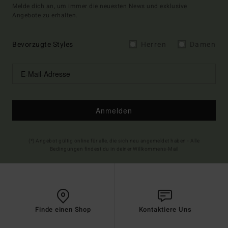
Melde dich an, um immer die neuesten News und exklusive
Angebote zu erhalten.
Bevorzugte Styles
Herren
Damen
Anmelden
(*) Angebot gültig online für alle, die sich neu angemeldet haben - Alle
Bedingungen findest du in deiner Willkommens-Mail
Finde einen Shop
Kontaktiere Uns