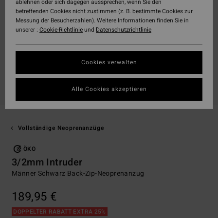
ablehnen oder sich dagegen aussprechen, wenn Sie den
betreffenden Cookies nicht zustimmen (z. B. bestimmte Cookies zur
Messung der Besucherzahlen). Weitere Informationen finden Sie in
unserer :
Cookie-Richtlinie
und
Datenschutzrichtlinie
Cookies verwalten
Alle Cookies akzeptieren
Vollständige Neoprenanzüge
ÖKO
3/2mm Intruder
Männer Schwarz Back-Zip-Neoprenanzug
189,95 €
DOPPELTER RABATT EXTRA 25%