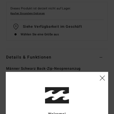
Dieses Produkt ist derzeit nicht auf Lager.
Kaufen Sie andere Optionen
Siehe Verfügbarkeit im Geschäft
Wählen Sie eine Größe aus
Details & Funktionen
Männer Schwarz Back-Zip-Neoprenanzug
Style
ABYW100202
Farbcode
blk
Funktionen
Stoff:
AußenStoff aus strapazierfähigem Superflex-
Neopren-Nylon-Mischgewebe
InnenStoff aus Silikon-Stretch
Welcome!