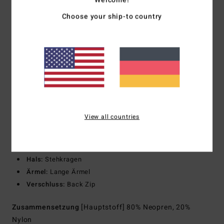
Neoprenschaum: Teilweise recycelter, superleichter
Choose your ship-to country
Schaum
Upcycling-Autoreifen und Neoprenabfälle ergeben
zusammen eine hervorragende Wärmespeicherung und
bieten dir jede Menge Stretch
Außennähte: F-Lock
Flatlock-Nähte, die verschlossen, aber nicht versiegelt
sind
Innennähte: High-Stress Point - verstärktes Melco-Spot-
View all countries
Tape
Passform:
Integral
Dicke:
3/2 mm Dicke
Hals:
Stehkragen
Ärmel:
Lange Ärmel
Verschluss:
Back Zip
Zusammensetzung
[Hauptstoff] 80% Neopren, 20%
Nylon