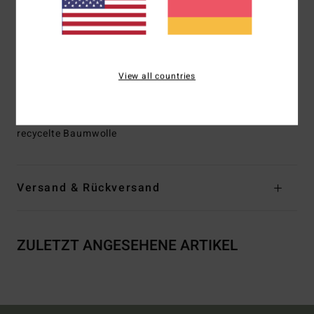
Tasche vorne rechts
Verschluss:
Knopfverschluss
Hosenschlitz:
Hosenschlitz mit Reißverschluss
Andere Features:
Heritage-Billabong-Logo an der
View all countries
Gürtelschlaufe vorne links
Zusammensetzung
[Hauptstoff] 80 % Baumwolle, 20 %
recycelte Baumwolle
Versand & Rückversand
ZULETZT ANGESEHENE ARTIKEL