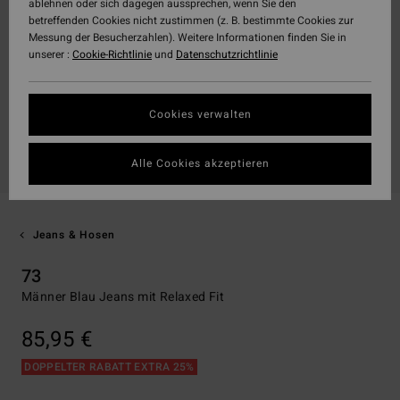
ablehnen oder sich dagegen aussprechen, wenn Sie den
betreffenden Cookies nicht zustimmen (z. B. bestimmte Cookies zur
Messung der Besucherzahlen). Weitere Informationen finden Sie in
unserer :
Cookie-Richtlinie
und
Datenschutzrichtlinie
Cookies verwalten
Alle Cookies akzeptieren
Jeans & Hosen
73
Männer Blau Jeans mit Relaxed Fit
85,95 €
DOPPELTER RABATT EXTRA 25%