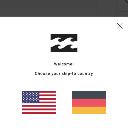
Deta
Männe
Style
Welcome!
Funk
Choose your ship-to country
K
M
Elas
V
V
G
L
Kuns