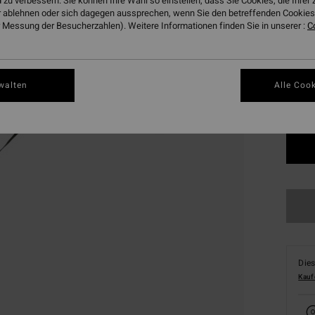
 zu verbessern. Sie können Ihre Wahl so einstellen, dass Sie Cookies, die Ihre
 ablehnen oder sich dagegen aussprechen, wenn Sie den betreffenden Cookies 
 Messung der Besucherzahlen). Weitere Informationen finden Sie in unserer :
C
Farbe
walten
Alle Cook
Dies
Kauf