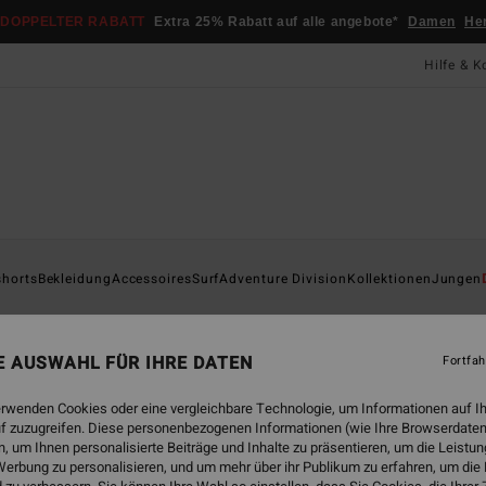
DOPPELTER RABATT
Extra 25% Rabatt auf alle angebote*
Damen
He
Hilfe & K
Startsei
shorts
Bekleidung
Accessoires
Surf
Adventure Division
Kollektionen
Jungen
ÖK
A/D
NE AUSWAHL FÜR IHRE DATEN
Fortfah
Männe
erwenden Cookies oder eine vergleichbare Technologie, um Informationen auf I
ECO-B
f zuzugreifen. Diese personenbezogenen Informationen (wie Ihre Browserdaten
39,
 um Ihnen personalisierte Beiträge und Inhalte zu präsentieren, um die Leist
erbung zu personalisieren, und um mehr über ihr Publikum zu erfahren, um die
DOPPE