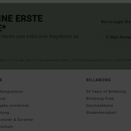
INE ERSTE
Bevorzugte Sty
E*
n News und exklusive Angebote zu
ltig online für alle, die sich neu angemeldet haben - Alle Bedingungen findest du in deiner W
FE
BILLABONG
llungsstatus
50 Years of Billabong
and
Billabong Crew
gabe vornehmen
Geschenkkarte
hlung
Studentenrabatt
aturen & Garantie
nschutz