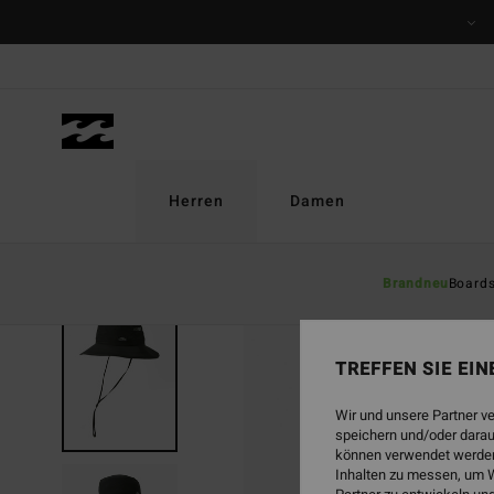
Direkt
zur
Produktinformation
springen
Herren
Damen
Brandneu
Board
AUSVERKAUFT
TREFFEN SIE EI
Wir und unsere Partner v
speichern und/oder darau
können verwendet werden,
Inhalten zu messen, um W