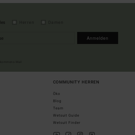
les
Herren
Damen
Anmelden
illkommens-Mail
COMMUNITY HERREN
Öko
Blog
Team
Wetsuit Guide
Wetsuit Finder