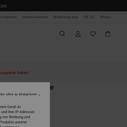
rren
ontaktiere
Geschenkkarte
Billabong App
DE (€)
Shops
te
Herren
Accessoires
Hüte
Doppelter Rabatt
O
iv Big John Lite
ren ohne zu akzeptieren
r Schwarz Safarihut
hrem Gerät zu
ONUS
 und Ihre IP-Adresse)
95 €
ung von Werbung und
 Produkte unserer
LTER RABATT EXTRA 25%