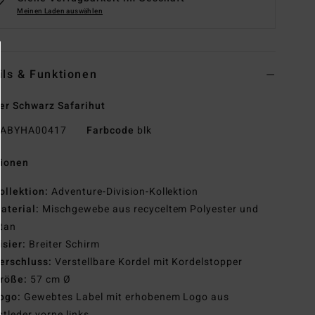
Meinen Laden auswählen
ils & Funktionen
r Schwarz Safarihut
ABYHA00417
Farbcode
blk
tionen
ollektion:
Adventure-Division-Kollektion
aterial:
Mischgewebe aus recyceltem Polyester und
tan
isier:
Breiter Schirm
erschluss:
Verstellbare Kordel mit Kordelstopper
röße:
57 cm Ø
ogo:
Gewebtes Label mit erhobenem Logo aus
tleder vorne links