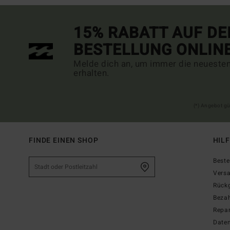
15% RABATT AUF DE
BESTELLUNG ONLIN
Melde dich an, um immer die neueste
erhalten.
(*) Angebot gü
FINDE EINEN SHOP
HIL
Beste
Vers
Rück
Beza
Repar
Date