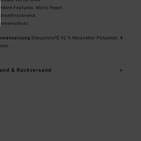
ndere Features: Micro Repel
chnelltrocknend
onnenschutz
mmensetzung
[Hauptstoff] 92 % Recycelter Polyester, 8
stan
and & Rückversand