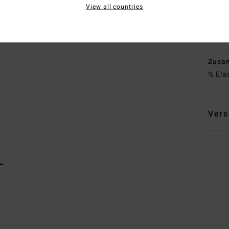
View all countries
A
S
S
Zusa
% Ela
Vers
L