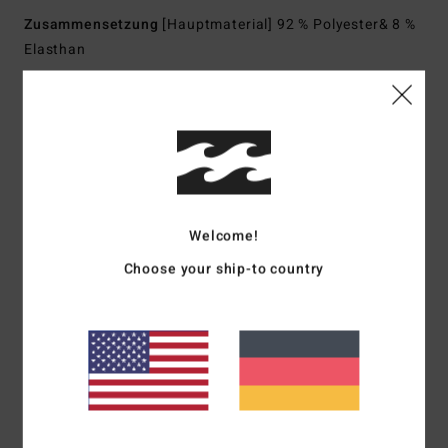
Zusammensetzung
[Hauptmaterial] 92 % Polyester& 8 %
Elasthan
Versand & Rückversand
Kundenbewertungen
Welcome!
Choose your ship-to country
Durchschnittliche Bewertung
5.0
/5
basierend auf
1 verifizierten Bewertungen
seit Dezember 2025
100% unserer Kunden empfehlen dieses Produkt