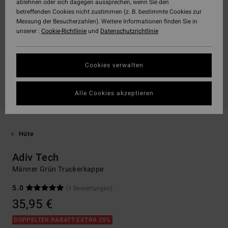
ablehnen oder sich dagegen aussprechen, wenn Sie den
betreffenden Cookies nicht zustimmen (z. B. bestimmte Cookies zur
Messung der Besucherzahlen). Weitere Informationen finden Sie in
unserer :
Cookie-Richtlinie
und
Datenschutzrichtlinie
Cookies verwalten
Alle Cookies akzeptieren
Hüte
Adiv Tech
Männer Grün Truckerkappe
5.0
(1 Bewertungen)
35,95 €
DOPPELTER RABATT EXTRA 25%