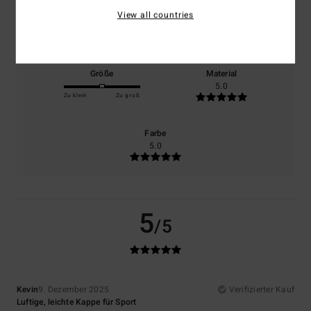
Komfort
Preis-Leistungs-Verhältnis
View all countries
NaN
5.0
Größe
Material
5.0
Zu klein
Zu groß
Farbe
5.0
5
/5
Kevin
9. Dezember 2025
Verifizierter Kauf
Luftige, leichte Kappe für Sport