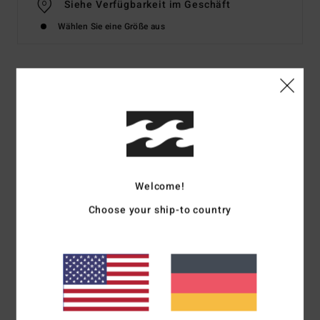
Siehe Verfügbarkeit im Geschäft
Wählen Sie eine Größe aus
Details & Funktionen
Frauen Schwarz Babydoll-Kleid
Style
EBJWD00110
Farbcode
ofb
Funktionen
Welcome!
Choose your ship-to country
Stoff:
Crinkle Viskose-Stoff
Passform:
Eng anliegendes Oberteil, fließender Rock
Hals:
Tiefer V-Ausschnitt
Ärmel:
3/4-lange Flatterärmel mit Rüschen an der
Öffnung
Länge:
84 cm lang
Logo:
Metallplakette