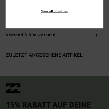
Andere Features: Rüschen-Detail am Stufen-Rock
View all countries
Zusammensetzung
[Hauptstoff] 100 % Viskose
Versand & Rückversand
ZULETZT ANGESEHENE ARTIKEL
15% RABATT AUF DEINE