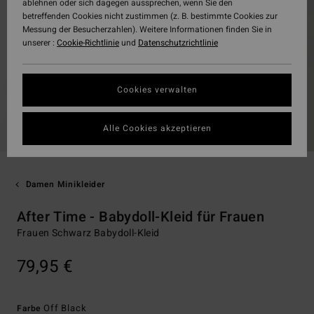
ablehnen oder sich dagegen aussprechen, wenn Sie den
betreffenden Cookies nicht zustimmen (z. B. bestimmte Cookies zur
Messung der Besucherzahlen). Weitere Informationen finden Sie in
unserer :
Cookie-Richtlinie
und
Datenschutzrichtlinie
Cookies verwalten
Alle Cookies akzeptieren
Damen Minikleider
After Time - Babydoll-Kleid für Frauen
Frauen Schwarz Babydoll-Kleid
79,95 €
Off Black
Farbe