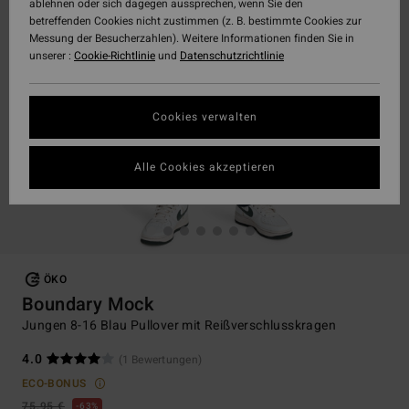
ablehnen oder sich dagegen aussprechen, wenn Sie den
betreffenden Cookies nicht zustimmen (z. B. bestimmte Cookies zur
Messung der Besucherzahlen). Weitere Informationen finden Sie in
unserer :
Cookie-Richtlinie
und
Datenschutzrichtlinie
Cookies verwalten
Alle Cookies akzeptieren
ÖKO
Boundary Mock
Jungen 8-16 Blau Pullover mit Reißverschlusskragen
4.0
(1 Bewertungen)
ECO-BONUS
75,95 €
63%