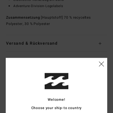
Adventure-Division-Logolabels
Zusammensetzung
[Hauptstoff] 70 % recyceltes
Polyester, 30 % Polyester
Versand & Rückversand
Kundenbewertungen
Durchschnittliche Bewertung
4.0
/5
Welcome!
Choose your ship-to country
basierend auf
1 verifizierten Bewertungen
seit Dezember 2025