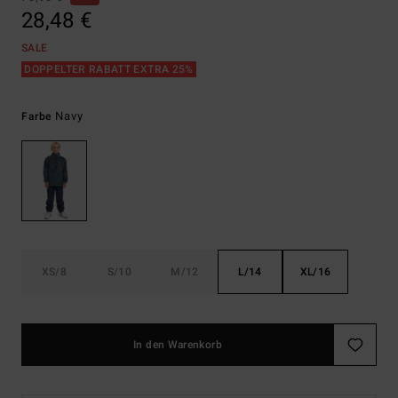
28,48 €
SALE
DOPPELTER RABATT EXTRA 25%
Navy
Farbe
XS/8
S/10
M/12
L/14
XL/16
In den Warenkorb