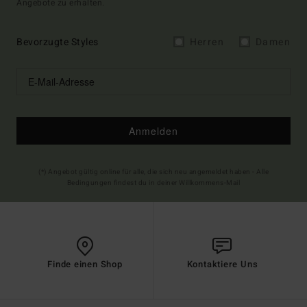
Angebote zu erhalten.
Bevorzugte Styles
Herren
Damen
Anmelden
(*) Angebot gültig online für alle, die sich neu angemeldet haben - Alle
Bedingungen findest du in deiner Willkommens-Mail
Finde einen Shop
Kontaktiere Uns