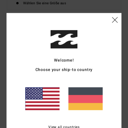
Wählen Sie eine Größe aus
Details & Funktionen
Männer Schwarz T-Shirt
Style
ABYZT02559
Farbcode
blk
Welcome!
Funktionen
Choose your ship-to country
Stoff:
Baumwollgewebe [180 g/m2]
Passform:
Regular Fit
Hals:
Rundhalsausschnitt
Ärmel:
kurzärmlig
Logo:
Weicher Siebdruck
Zusammensetzung
[Hauptstoff] 100 % Baumwolle
View all countries