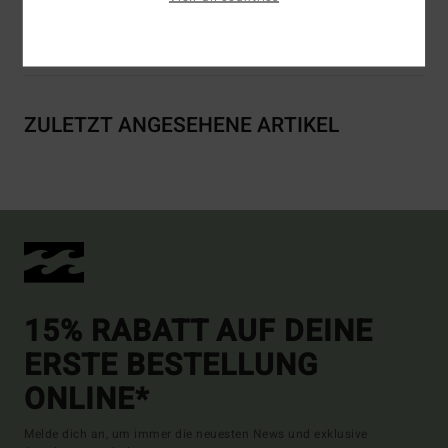
Versand & Rückversand
ZULETZT ANGESEHENE ARTIKEL
15% RABATT AUF DEINE
ERSTE BESTELLUNG
ONLINE*
Melde dich an, um immer die neuesten News und exklusive