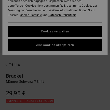
ablehnen oder sich dagegen aussprechen, wenn Sie den
betreffenden Cookies nicht zustimmen (z. B. bestimmte Cookies zur
Messung der Besucherzahlen). Weitere Informationen finden Sie in
unserer :
Cookie-Richtlinie
und
Datenschutzrichtlinie
Cookies verwalten
Alle Cookies akzeptieren
T-Shirts
Bracket
Männer Schwarz T-Shirt
29,95 €
DOPPELTER RABATT EXTRA 25%