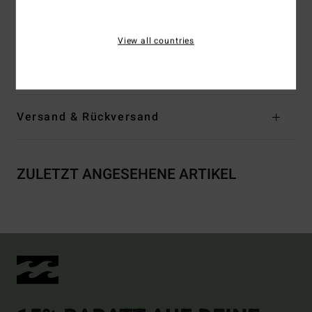
Körperteil
Passe vorne und hinten mit leichter Raffung
View all countries
Zusammensetzung
[Hauptstoff] 100 % Baumwolle
Versand & Rückversand
ZULETZT ANGESEHENE ARTIKEL