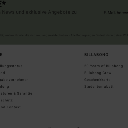
E*
n News und exklusive Angebote zu
ltig online für alle, die sich neu angemeldet haben - Alle Bedingungen findest du in deiner W
FE
BILLABONG
llungsstatus
50 Years of Billabong
and
Billabong Crew
gabe vornehmen
Geschenkkarte
hlung
Studentenrabatt
aturen & Garantie
nschutz
und Kontakt