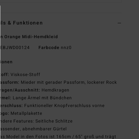
ils & Funktionen
n Orange Midi-Hemdkleid
EBJWD00124
Farbcode
nnz0
tionen
toff:
Viskose-Stoff
assform:
Mieder mit gerader Passform, lockerer Rock
ragen/Ausschnitt:
Hemdkragen
rmel:
Lange Ärmel mit Bündchen
erschluss:
Funktioneller Knopfverschluss vorne
ogo:
Metallplakette
ndere Features: Seitliche Schlitze
assender, abnehmbarer Gürtel
as Model in den Fotos ist 165cm / 65" groß und trägt