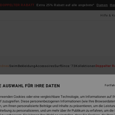
DOPPELTER RABATT
Extra 25% Rabatt auf alle angebote*
Damen
He
Hilfe & K
Startsei
ndneu
Swim
Bekleidung
Accessoires
Surf
Since '73
Kollektionen
Doppelter R
Fir
Fraue
NE AUSWAHL FÜR IHRE DATEN
Fortfah
85,
erwenden Cookies oder eine vergleichbare Technologie, um Informationen auf I
f zuzugreifen. Diese personenbezogenen Informationen (wie Ihre Browserdaten
DOPPE
 um Ihnen personalisierte Beiträge und Inhalte zu präsentieren, um die Leist
erbung zu personalisieren, und um mehr über ihr Publikum zu erfahren, um die
Farbe