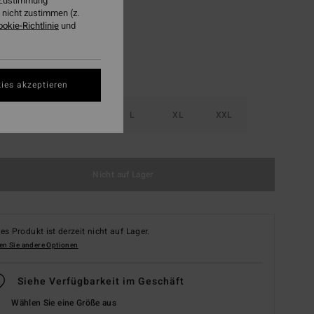
r Zustimmung
nicht zustimmen (z.
ookie-Richtlinie
und
ies akzeptieren
S
M
L
XL
XXL
Nicht auf Lager
es Produkt ist derzeit nicht auf Lager.
en Sie andere Optionen
Siehe Verfügbarkeit im Geschäft
Wählen Sie eine Größe aus