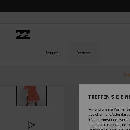
Direkt
zur
Produktinformation
springen
Herren
Damen
Bra
AUSVERKAUFT
TREFFEN SIE EI
Wir und unsere Partner v
speichern und/oder darau
können verwendet werden,
Inhalten zu messen, um W