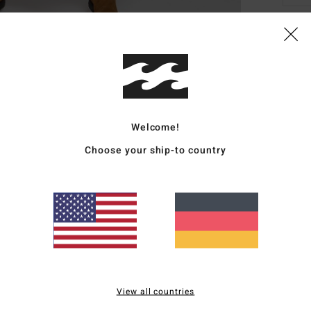
Deta
Fraue
Style
Welcome!
Funk
Choose your ship-to country
S
P
K
Ä
V
L
A
P
View all countries
D