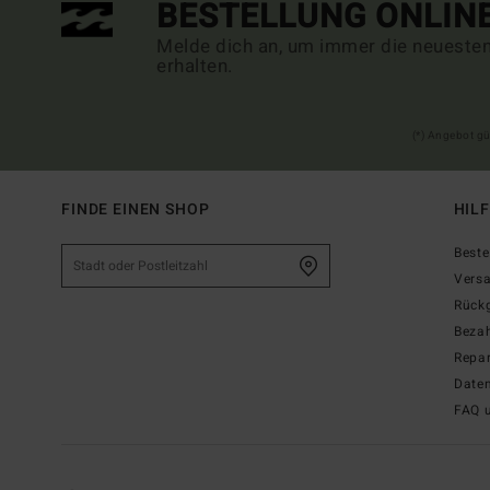
BESTELLUNG ONLIN
Melde dich an, um immer die neueste
erhalten.
(*) Angebot gü
FINDE EINEN SHOP
HIL
Beste
Vers
Rück
Beza
Repar
Date
FAQ 