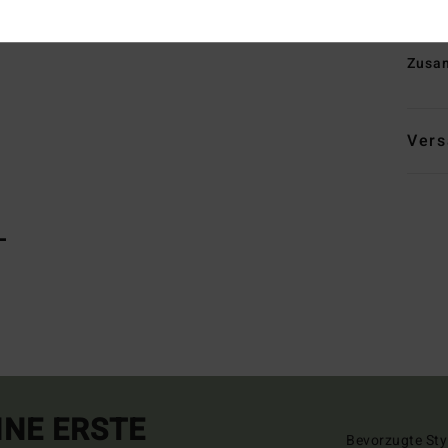
die
Zusa
Vers
L
INE ERSTE
Bevorzugte Sty