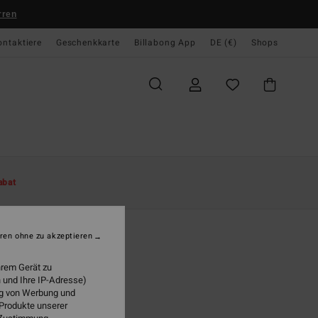
rren
ontaktiere
Geschenkkarte
Billabong App
DE (€)
Shops
te
Damen
Bekleidung
Kleider
abat
st Kiss
n Orange Midi-Hemdkleid
ren ohne zu akzeptieren
95 €
hrem Gerät zu
 und Ihre IP-Adresse)
LTER RABATT EXTRA 25%
ung von Werbung und
 Produkte unserer
Fire Side