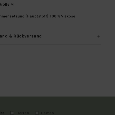
 Größe M
mmensetzung
[Hauptstoff] 100 % Viskose
and & Rückversand
les
Herren
Damen