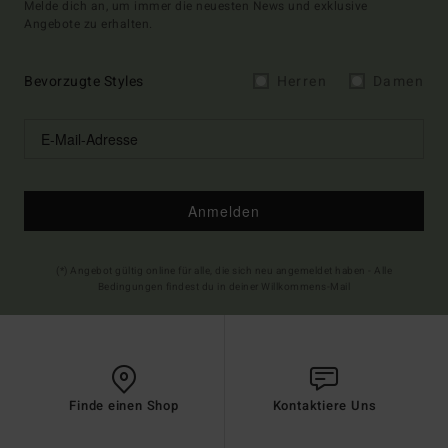
Melde dich an, um immer die neuesten News und exklusive
Angebote zu erhalten.
Bevorzugte Styles
Herren
Damen
Anmelden
(*) Angebot gültig online für alle, die sich neu angemeldet haben - Alle
Bedingungen findest du in deiner Willkommens-Mail
Finde einen Shop
Kontaktiere Uns