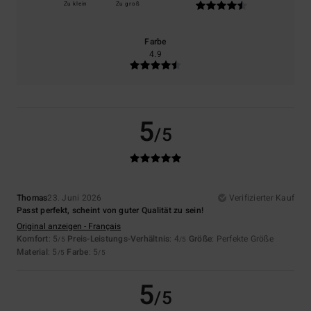
Zu klein
Zu groß
Farbe
4.9
5
/5
Thomas
23. Juni 2026
Verifizierter Kauf
Passt perfekt, scheint von guter Qualität zu sein!
Original anzeigen - Français
Komfort
: 5
Preis-Leistungs-Verhältnis
: 4
Größe
: Perfekte Größe
/5
/5
Material
: 5
Farbe
: 5
/5
/5
5
/5