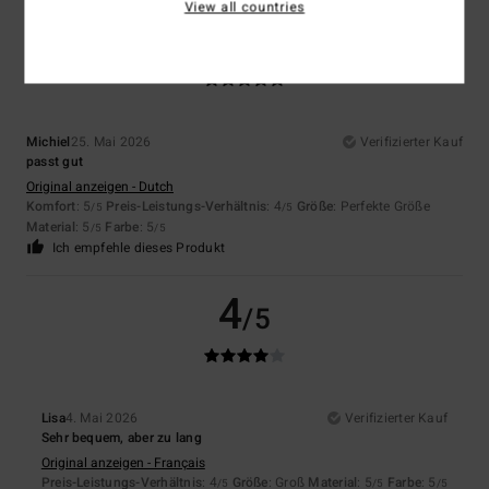
View all countries
5
/5
Michiel
25. Mai 2026
Verifizierter Kauf
passt gut
Original anzeigen - Dutch
Komfort
: 5
Preis-Leistungs-Verhältnis
: 4
Größe
: Perfekte Größe
/5
/5
Material
: 5
Farbe
: 5
/5
/5
Ich empfehle dieses Produkt
4
/5
Lisa
4. Mai 2026
Verifizierter Kauf
Sehr bequem, aber zu lang
Original anzeigen - Français
Preis-Leistungs-Verhältnis
: 4
Größe
: Groß
Material
: 5
Farbe
: 5
/5
/5
/5