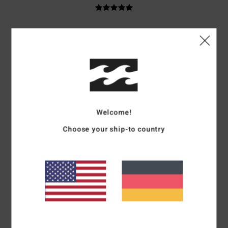
Manon
19. Juni 2026
Verifizierter Kauf
Die Qualität ist sehr gut, die Passform stimmt, es reicht ein wenig bis zu
den Füßen, aber mit Sneakers passt es perfekt
Original anzeigen - Français
Komfort
: 5
Preis-Leistungs-Verhältnis
: 5
Größe
: Perfekte Größe
/5
/5
Material
: 5
Farbe
: 5
/5
/5
Ich empfehle dieses Produkt
Welcome!
5
/5
Choose your ship-to country
Betty
13. Juni 2026
Verifizierter Kauf
Super Cup
Original anzeigen - Français
Komfort
: 5
Preis-Leistungs-Verhältnis
: 5
Größe
: Perfekte Größe
/5
/5
Material
: 5
Farbe
: 5
/5
/5