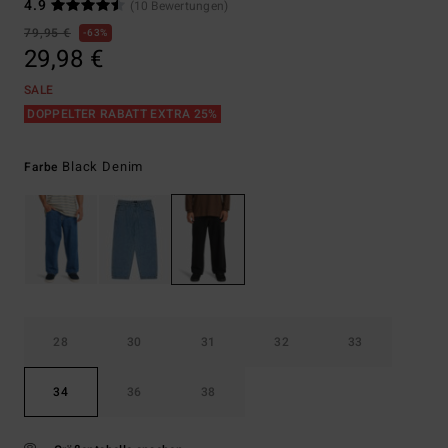
4.9
(10 Bewertungen)
79,95 €
63%
29,98 €
SALE
DOPPELTER RABATT EXTRA 25%
Black Denim
Farbe
28
30
31
32
33
34
36
38