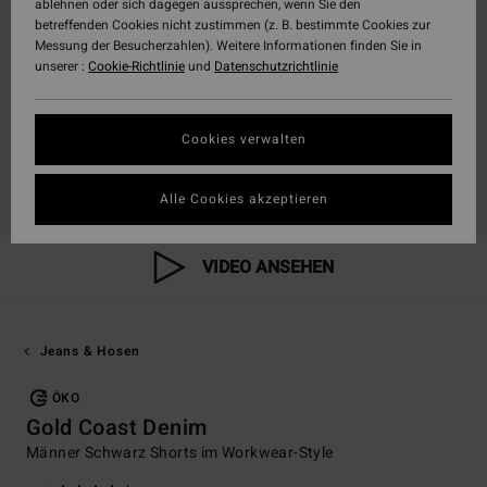
ablehnen oder sich dagegen aussprechen, wenn Sie den
betreffenden Cookies nicht zustimmen (z. B. bestimmte Cookies zur
Messung der Besucherzahlen). Weitere Informationen finden Sie in
unserer :
Cookie-Richtlinie
und
Datenschutzrichtlinie
Cookies verwalten
Alle Cookies akzeptieren
VIDEO ANSEHEN
Jeans & Hosen
ÖKO
Gold Coast Denim
Männer Schwarz Shorts im Workwear-Style