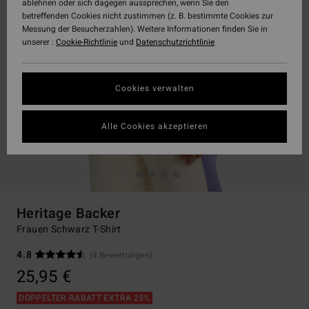
ablehnen oder sich dagegen aussprechen, wenn Sie den
betreffenden Cookies nicht zustimmen (z. B. bestimmte Cookies zur
Messung der Besucherzahlen). Weitere Informationen finden Sie in
unserer :
Cookie-Richtlinie
und
Datenschutzrichtlinie
Cookies verwalten
Alle Cookies akzeptieren
Heritage Backer
Frauen Schwarz T-Shirt
4.8
(4 Bewertungen)
25,95 €
DOPPELTER RABATT EXTRA 25%