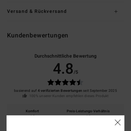
Versand & Rückversand
Kundenbewertungen
Durchschnittliche Bewertung
4.8
/5
basierend auf
4 verifizierten Bewertungen
seit September 2025
100% unserer Kunden empfehlen dieses Produkt
Komfort
Preis-Leistungs-Verhältnis
4.5
4.0