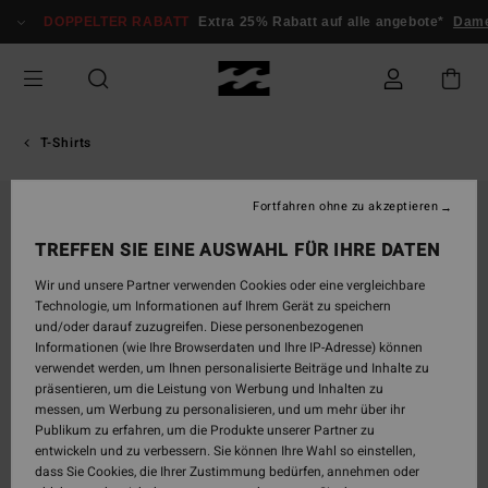
Direkt
DOPPELTER RABATT
Extra 25% Rabatt auf alle angebote*
Dam
zur
Produktinformation
springen
T-Shirts
Fortfahren ohne zu akzeptieren
AUSVERKAUFT
TREFFEN SIE EINE AUSWAHL FÜR IHRE DATEN
Wir und unsere Partner verwenden Cookies oder eine vergleichbare
Technologie, um Informationen auf Ihrem Gerät zu speichern
und/oder darauf zuzugreifen. Diese personenbezogenen
Informationen (wie Ihre Browserdaten und Ihre IP-Adresse) können
verwendet werden, um Ihnen personalisierte Beiträge und Inhalte zu
präsentieren, um die Leistung von Werbung und Inhalten zu
messen, um Werbung zu personalisieren, und um mehr über ihr
Publikum zu erfahren, um die Produkte unserer Partner zu
entwickeln und zu verbessern. Sie können Ihre Wahl so einstellen,
dass Sie Cookies, die Ihrer Zustimmung bedürfen, annehmen oder