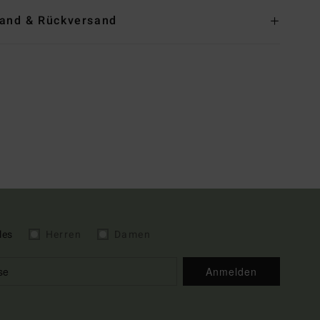
and & Rückversand
les
Herren
Damen
Anmelden