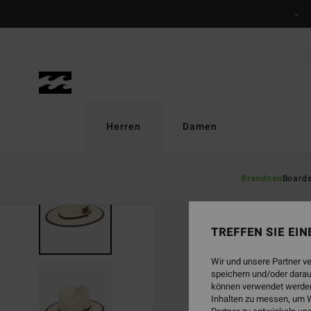
Direkt
zur
Produktinformation
springen
Herren
Damen
Brandneu
Board
AUSVERKAUFT
TREFFEN SIE EI
Wir und unsere Partner v
speichern und/oder darau
können verwendet werden,
Inhalten zu messen, um W