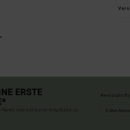
Vers
L
INE ERSTE
Bevorzugte Sty
E*
n News und exklusive Angebote zu