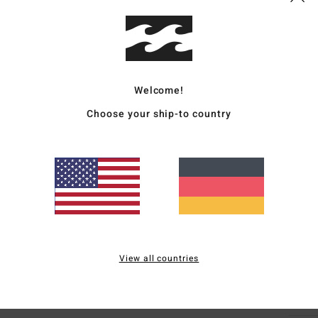
Deta
Männe
Welcome!
Style
Choose your ship-to country
Funk
S
V
V
Hol
B
W
View all countries
Zusa