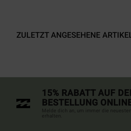
ZULETZT ANGESEHENE ARTIKE
15% RABATT AUF DE
BESTELLUNG ONLIN
Melde dich an, um immer die neueste
erhalten.