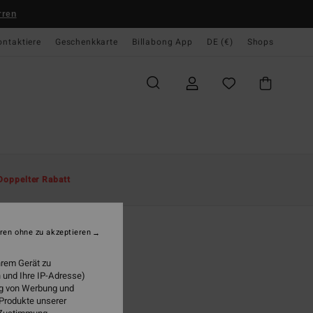
rren
ontaktiere
Geschenkkarte
Billabong App
DE (€)
Shops
te
Herren
Accessoires
Hüte
Doppelter Rabatt
h Tides
r Beige Safarihut
ren ohne zu akzeptieren
95 €
hrem Gerät zu
 und Ihre IP-Adresse)
LTER RABATT EXTRA 25%
ung von Werbung und
 Produkte unserer
Natural