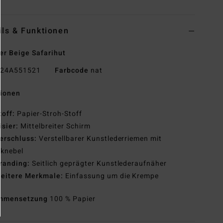
ils & Funktionen
r Beige Safarihut
24A551521
Farbcode
nat
tionen
toff:
Papier-Stroh-Stoff
isier:
Mittelbreiter Schirm
erschluss:
Verstellbarer Kunstlederriemen mit
zknebel
randing:
Seitlich geprägter Kunstlederaufnäher
eitere Merkmale:
Einfassung um die Krempe
mmensetzung
100 % Papier