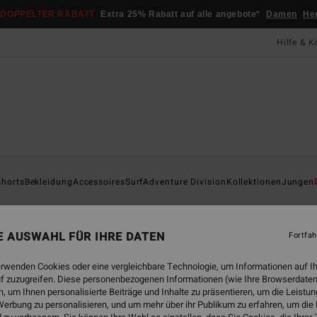
DOPPELTER RABATT
Extra 25% Rabatt auf alle angebote*
Damen
He
Hilfe & K
Startsei
shorts
Bekleidung
Accessoires
Surf
Adventure Division
Kollektionen
Jungen
Hig
Männe
NE AUSWAHL FÜR IHRE DATEN
Fortfah
35,
erwenden Cookies oder eine vergleichbare Technologie, um Informationen auf I
f zuzugreifen. Diese personenbezogenen Informationen (wie Ihre Browserdaten
DOPPE
 um Ihnen personalisierte Beiträge und Inhalte zu präsentieren, um die Leist
erbung zu personalisieren, und um mehr über ihr Publikum zu erfahren, um die
Farbe