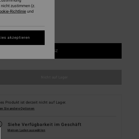
r Zustimmung
nicht zustimmen (z.
ookie-Richtlinie
und
ies akzeptieren
1SZ
Nicht auf Lager
es Produkt ist derzeit nicht auf Lager.
en Sie andere Optionen
Siehe Verfügbarkeit im Geschäft
Meinen Laden auswählen