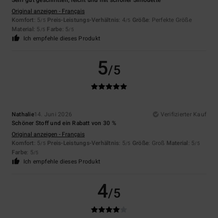
Sehr gut geschnitten, leicht und mit schöner Silhouette
Original anzeigen - Français
Komfort
: 5
Preis-Leistungs-Verhältnis
: 4
Größe
: Perfekte Größe
/5
/5
Material
: 5
Farbe
: 5
/5
/5
Ich empfehle dieses Produkt
5
/5
Nathalie
14. Juni 2026
Verifizierter Kauf
Schöner Stoff und ein Rabatt von 30 %
Original anzeigen - Français
Komfort
: 5
Preis-Leistungs-Verhältnis
: 5
Größe
: Groß
Material
: 5
/5
/5
/5
Farbe
: 5
/5
Ich empfehle dieses Produkt
4
/5