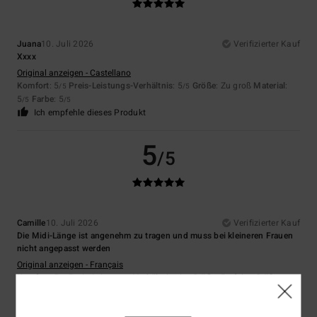
Juana
10. Juli 2026
Verifizierter Kauf
Xxxx
Original anzeigen - Castellano
Komfort
: 5
Preis-Leistungs-Verhältnis
: 5
Größe
: Zu groß
Material
:
/5
/5
5
Farbe
: 5
/5
/5
Ich empfehle dieses Produkt
5
/5
Camille
10. Juli 2026
Verifizierter Kauf
Die Midi-Länge ist angenehm zu tragen und muss bei kleineren Frauen
nicht angepasst werden
Original anzeigen - Français
Komfort
: 5
Preis-Leistungs-Verhältnis
: 4
Größe
: Perfekte Größe
/5
/5
Material
: 5
Farbe
: 4
/5
/5
Ich empfehle dieses Produkt