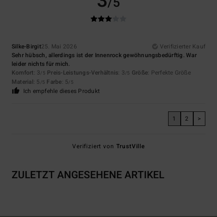
3
/5
Silke-Birgit
25. Mai 2026
Verifizierter Kauf
Sehr hübsch, allerdings ist der Innenrock gewöhnungsbedürftig. War
leider nichts für mich.
Komfort
: 3
Preis-Leistungs-Verhältnis
: 3
Größe
: Perfekte Größe
/5
/5
Material
: 5
Farbe
: 5
/5
/5
Ich empfehle dieses Produkt
1
2
>
Verifiziert von
TrustVille
ZULETZT ANGESEHENE ARTIKEL