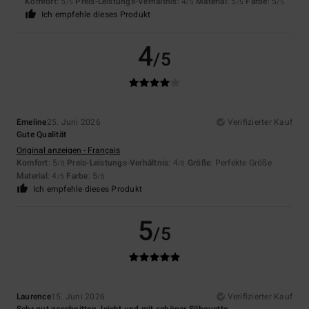
Komfort
: 5
Preis-Leistungs-Verhältnis
: 4
Material
: 5
Farbe
: 5
/5
/5
/5
/5
Ich empfehle dieses Produkt
4
/5
Emeline
25. Juni 2026
Verifizierter Kauf
Gute Qualität
Original anzeigen - Français
Komfort
: 5
Preis-Leistungs-Verhältnis
: 4
Größe
: Perfekte Größe
/5
/5
Material
: 4
Farbe
: 5
/5
/5
Ich empfehle dieses Produkt
5
/5
Laurence
15. Juni 2026
Verifizierter Kauf