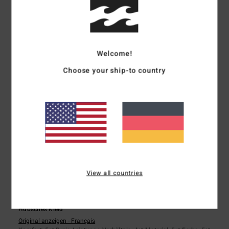
5
/5
Welcome!
Choose your ship-to country
Lambert
2. Juli 2026
Verifizierter Kauf
Passt super
Original anzeigen - Français
Komfort
: 5
Preis-Leistungs-Verhältnis
: 5
Größe
: Zu groß
Material
:
/5
/5
5
Farbe
: 5
/5
/5
Ich empfehle dieses Produkt
5
/5
View all countries
Helene
27. Juni 2026
Verifizierter Kauf
Hübsches Kleid
Original anzeigen - Français