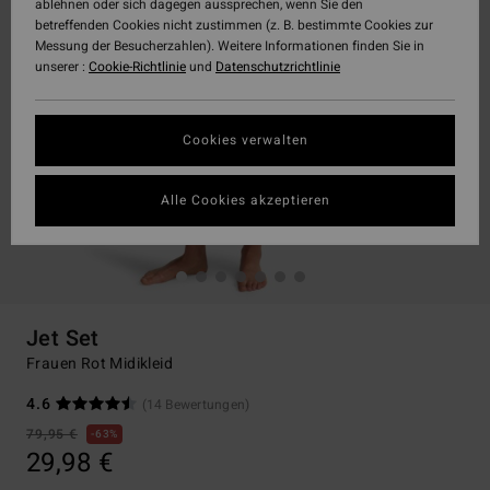
ablehnen oder sich dagegen aussprechen, wenn Sie den
betreffenden Cookies nicht zustimmen (z. B. bestimmte Cookies zur
Messung der Besucherzahlen). Weitere Informationen finden Sie in
unserer :
Cookie-Richtlinie
und
Datenschutzrichtlinie
Cookies verwalten
Alle Cookies akzeptieren
Jet Set
Frauen Rot Midikleid
4.6
(14 Bewertungen)
79,95 €
63%
29,98 €