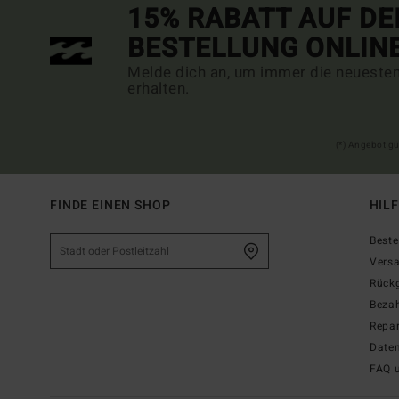
15% RABATT AUF DE
BESTELLUNG ONLIN
Melde dich an, um immer die neueste
erhalten.
(*) Angebot gü
FINDE EINEN SHOP
HIL
Beste
Vers
Rück
Beza
Repar
Date
FAQ 