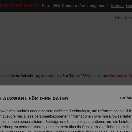
DOPPELTER RABATT
Extra 25% Rabatt auf alle angebote*
Damen
He
Hilfe & K
Startsei
ndneu
Swim
Bekleidung
Accessoires
Surf
Since '73
Kollektionen
Doppelter R
ÖK
Jo
NE AUSWAHL FÜR IHRE DATEN
Fortfah
Fraue
5.0
erwenden Cookies oder eine vergleichbare Technologie, um Informationen auf I
f zuzugreifen. Diese personenbezogenen Informationen (wie Ihre Browserdaten
ECO-B
 um Ihnen personalisierte Beiträge und Inhalte zu präsentieren, um die Leist
99,
erbung zu personalisieren, und um mehr über ihr Publikum zu erfahren, um die