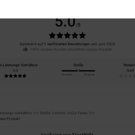
Durchschnittliche Bewertung
5.0
/5
basierend auf
1 verifizierten Bewertungen
seit Juni 2026
100% unserer Kunden empfehlen dieses Produkt
is-Leistungs-Verhältnis
Größe
Materi
5.0
NaN
Zu klein
Zu groß
eistungs-Verhältnis
: 5
Größe
: Perfekte Größe
Farbe
: 5
/5
/5
eses Produkt
Verifiziert von
TrustVille