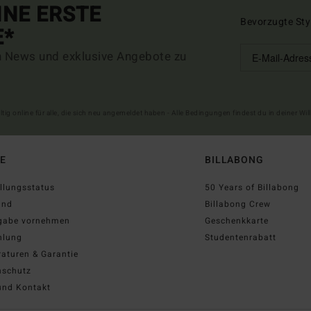
INE ERSTE
Bevorzugte Sty
E*
n News und exklusive Angebote zu
ltig online für alle, die sich neu angemeldet haben - Alle Bedingungen findest du in deiner W
FE
BILLABONG
llungsstatus
50 Years of Billabong
and
Billabong Crew
gabe vornehmen
Geschenkkarte
hlung
Studentenrabatt
aturen & Garantie
nschutz
und Kontakt