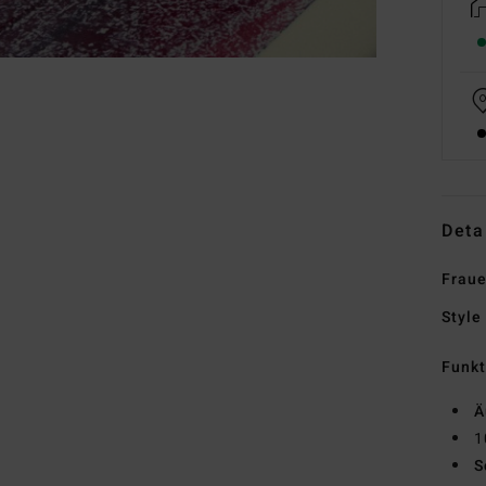
Deta
Fraue
Style
Funk
Ä
1
S