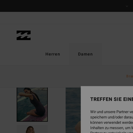
Direkt
zur
Produktinformation
springen
Herren
Damen
Bra
TREFFEN SIE EI
Wir und unsere Partner v
speichern und/oder darau
können verwendet werden,
Inhalten zu messen, um W