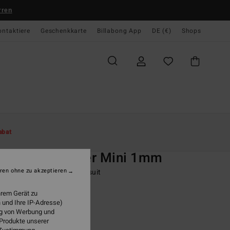
rren
ontaktiere
Geschenkkarte
Billabong App
DE (€)
Shops
te
Damen
Surf
Neoprenanzüge
Springsuits
abat
O
sie Wave Walker Mini 1mm
ren ohne zu akzeptieren
n Braun Ärmelloser Springsuit
(1 Bewertungen)
hrem Gerät zu
 und Ihre IP-Adresse)
ONUS
ung von Werbung und
95 €
 Produkte unserer