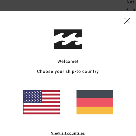
Natu
a
Zusä
I
T
D
A
N
Welcome!
Zusa
Choose your ship-to country
Vers
View all countries