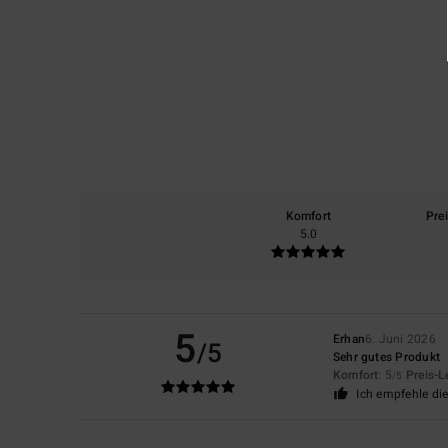
Komfort
Pre
5.0
5
Erhan
6. Juni 2026
/5
Sehr gutes Produkt
Komfort
: 5
Preis-L
/5
Ich empfehle di