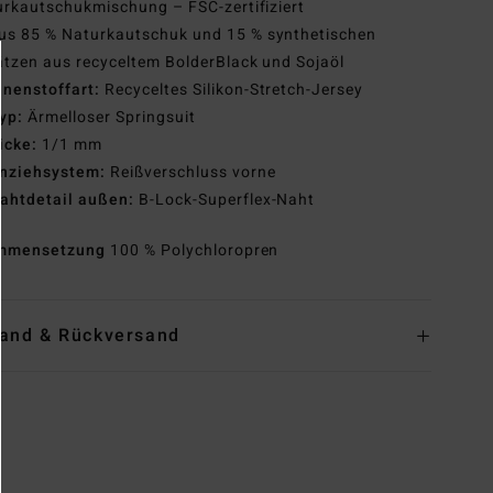
rkautschukmischung – FSC-zertifiziert
us 85 % Naturkautschuk und 15 % synthetischen
tzen aus recyceltem BolderBlack und Sojaöl
nnenstoffart:
Recyceltes Silikon-Stretch-Jersey
yp:
Ärmelloser Springsuit
icke:
1/1 mm
nziehsystem:
Reißverschluss vorne
ahtdetail außen:
B-Lock-Superflex-Naht
mmensetzung
100 % Polychloropren
and & Rückversand