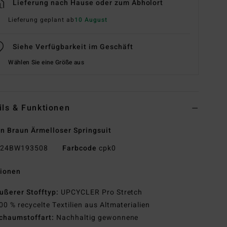
Lieferung nach Hause oder zum Abholort
Lieferung geplant ab
10 August
Siehe Verfügbarkeit im Geschäft
Wählen Sie eine Größe aus
ils & Funktionen
n Braun Ärmelloser Springsuit
24BW193508
Farbcode
cpk0
tionen
ußerer Stofftyp:
UPCYCLER Pro Stretch
00 % recycelte Textilien aus Altmaterialien
chaumstoffart:
Nachhaltig gewonnene