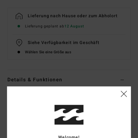
Lieferung nach Hause oder zum Abholort
Lieferung geplant ab
12 August
Siehe Verfügbarkeit im Geschäft
Wählen Sie eine Größe aus
Details & Funktionen
Frauen Schwarz Bikinioberteil mit knapper Bedeckung
Style
ABJX401103
Farbcode
bpb
Funktionen
Kollektion:
„La Isla"-Kollektion
Welcome!