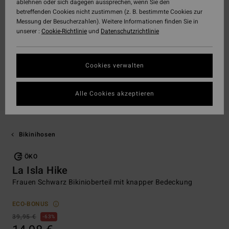
ablehnen oder sich dagegen aussprechen, wenn Sie den
betreffenden Cookies nicht zustimmen (z. B. bestimmte Cookies zur
Messung der Besucherzahlen). Weitere Informationen finden Sie in
unserer :
Cookie-Richtlinie
und
Datenschutzrichtlinie
Cookies verwalten
Alle Cookies akzeptieren
Bikinihosen
ÖKO
La Isla Hike
Frauen Schwarz Bikinioberteil mit knapper Bedeckung
ECO-BONUS
39,95 €
63%