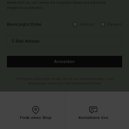
Melde dich an, um immer die neuesten News und exklusive
Angebote zu erhalten.
Bevorzugte Styles
Herren
Damen
Anmelden
(*) Angebot gültig online für alle, die sich neu angemeldet haben - Alle
Bedingungen findest du in deiner Willkommens-Mail
Finde einen Shop
Kontaktiere Uns