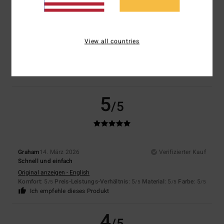
4.5
Zu klein
Zu groß
Farbe
View all countries
4.5
5
/5
Graham
14. März 2026
Verifizierter Kauf
Schnell und einfach
Original anzeigen - English
Komfort
: 5
Preis-Leistungs-Verhältnis
: 5
Material
: 5
Farbe
: 5
/5
/5
/5
/5
Ich empfehle dieses Produkt
4