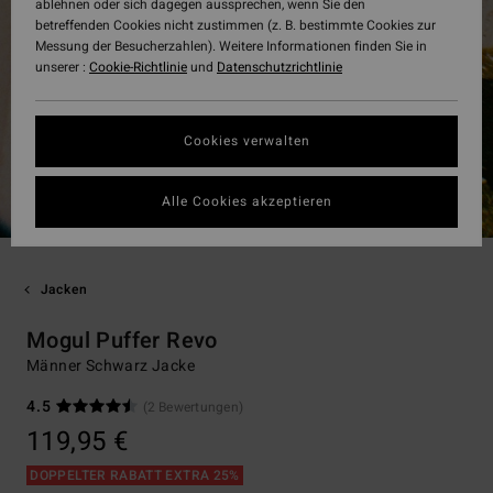
ablehnen oder sich dagegen aussprechen, wenn Sie den
betreffenden Cookies nicht zustimmen (z. B. bestimmte Cookies zur
Messung der Besucherzahlen). Weitere Informationen finden Sie in
unserer :
Cookie-Richtlinie
und
Datenschutzrichtlinie
Cookies verwalten
Alle Cookies akzeptieren
Jacken
Mogul Puffer Revo
Männer Schwarz Jacke
4.5
(2 Bewertungen)
119,95 €
DOPPELTER RABATT EXTRA 25%