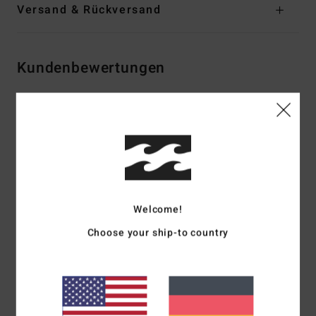
Versand & Rückversand
Kundenbewertungen
Durchschnittliche Bewertung
4.5
/5
basierend auf
2 verifizierten Bewertungen
seit Oktober 2025
Welcome!
100% unserer Kunden empfehlen dieses Produkt
Choose your ship-to country
Komfort
Preis-Leistungs-Verhältnis
4.5
4.5
Größe
Material