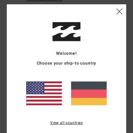
Details & Funktionen
Männer Schwarz Snapback-Cap
Style
EBYHA00150
Farbcode
waa
Welcome!
Choose your ship-to country
Funktionen
Stoff:
bedrucktes Polyester
Details:
Gewebtes Label in der Mitte
Weicher Schirm
Zusammensetzung
[Hauptstoff] 100 % Baumwolle
View all countries
Versand & Rückversand