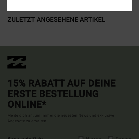
ZULETZT ANGESEHENE ARTIKEL
15% RABATT AUF DEINE
ERSTE BESTELLUNG
ONLINE*
Melde dich an, um immer die neuesten News und exklusive
Angebote zu erhalten.
Bevorzugte Styles
Herren
Damen