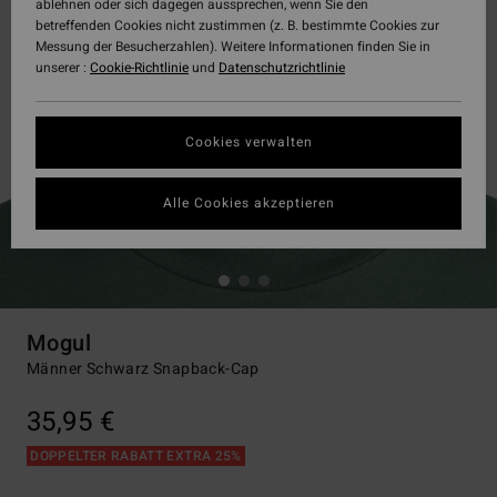
ablehnen oder sich dagegen aussprechen, wenn Sie den
betreffenden Cookies nicht zustimmen (z. B. bestimmte Cookies zur
Messung der Besucherzahlen). Weitere Informationen finden Sie in
unserer :
Cookie-Richtlinie
und
Datenschutzrichtlinie
Cookies verwalten
Alle Cookies akzeptieren
Mogul
Männer Schwarz Snapback-Cap
35,95 €
DOPPELTER RABATT EXTRA 25%