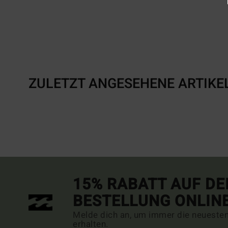
ZULETZT ANGESEHENE ARTIKE
15% RABATT AUF DE
BESTELLUNG ONLIN
Melde dich an, um immer die neueste
erhalten.