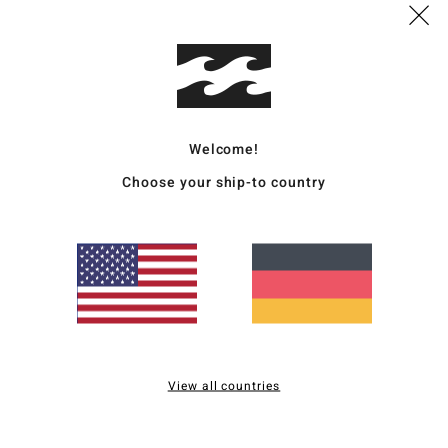
Deta
Männ
Style
Welcome!
Funk
Choose your ship-to country
M
Poly
K
Ä
V
L
A
Ripp
View all countries
Zusa
Polye