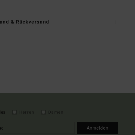
and & Rückversand
les
Herren
Damen
Anmelden