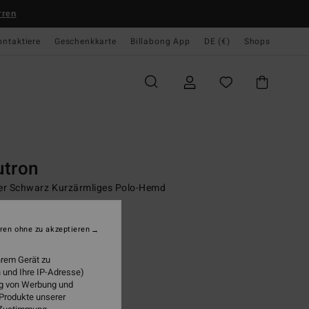
rren
ontaktiere
Geschenkkarte
Billabong App
DE (€)
Shops
te
Men
Young Mens
Surf Lifestyle
Apparel
Tops
Top
utron
r Schwarz Kurzärmliges Polo-Hemd
95 €
ren ohne zu akzeptieren
LTER RABATT EXTRA 25%
hrem Gerät zu
 und Ihre IP-Adresse)
Black
ung von Werbung und
 Produkte unserer