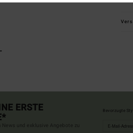
Vers
L
INE ERSTE
Bevorzugte Sty
E*
n News und exklusive Angebote zu