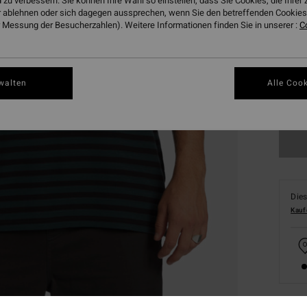
 zu verbessern. Sie können Ihre Wahl so einstellen, dass Sie Cookies, die Ihre
 ablehnen oder sich dagegen aussprechen, wenn Sie den betreffenden Cookies 
 Messung der Besucherzahlen). Weitere Informationen finden Sie in unserer :
C
walten
Alle Cook
S
Dies
Kauf