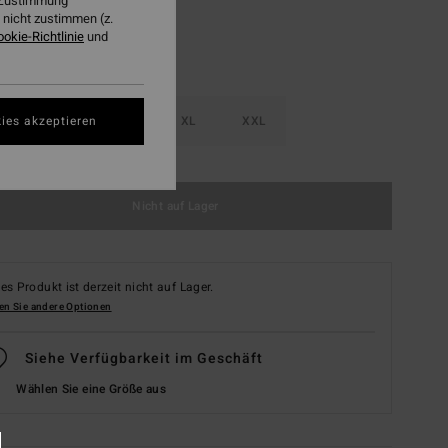
r Zustimmung
nicht zustimmen (z.
ookie-Richtlinie
und
ies akzeptieren
M
L
XL
XXL
Nicht auf Lager
es Produkt ist derzeit nicht auf Lager.
en Sie andere Optionen
Siehe Verfügbarkeit im Geschäft
Wählen Sie eine Größe aus