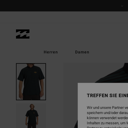
Direkt
zur
Produktinformation
springen
Herren
Damen
AUSVERKAUFT
TREFFEN SIE EI
Wir und unsere Partner v
speichern und/oder darau
können verwendet werden,
Inhalten zu messen, um W