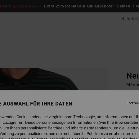
DOPPELTER RABATT
Extra 25% Rabatt auf alle angebote*
Damen
He
Hilfe & K
Startsei
Knit 
Ne
Männe
45,
NE AUSWAHL FÜR IHRE DATEN
Fortfah
DOPPE
erwenden Cookies oder eine vergleichbare Technologie, um Informationen auf I
f zuzugreifen. Diese personenbezogenen Informationen (wie Ihre Browserdaten
Farbe
 um Ihnen personalisierte Beiträge und Inhalte zu präsentieren, um die Leist
erbung zu personalisieren, und um mehr über ihr Publikum zu erfahren, um die