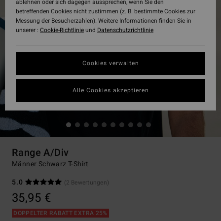
ablehnen oder sich dagegen aussprechen, wenn Sie den
betreffenden Cookies nicht zustimmen (z. B. bestimmte Cookies zur
Messung der Besucherzahlen). Weitere Informationen finden Sie in
unserer :
Cookie-Richtlinie
und
Datenschutzrichtlinie
Cookies verwalten
Alle Cookies akzeptieren
Range A/Div
Männer Schwarz T-Shirt
5.0
(2 Bewertungen)
35,95 €
DOPPELTER RABATT EXTRA 25%