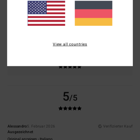
Komfort
Preis-Leistungs-Verhältnis
5.0
5.0
Größe
Material
4.5
Zu klein
Zu groß
View all countries
Farbe
5.0
5
/5
Alessandro
5. Februar 2026
Verifizierter Kauf
Ausgezeichnet
Original anzeigen - Italiano