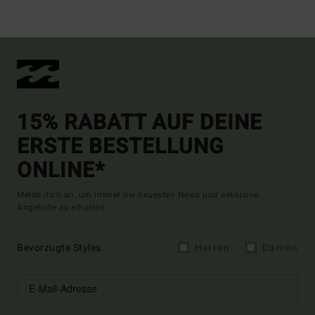
15% RABATT AUF DEINE
ERSTE BESTELLUNG
ONLINE*
Melde dich an, um immer die neuesten News und exklusive
Angebote zu erhalten.
Bevorzugte Styles
Herren
Damen