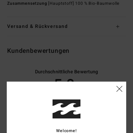
Zusammensetzung
[Hauptstoff] 100 % Bio-Baumwolle
Versand & Rückversand
Kundenbewertungen
Durchschnittliche Bewertung
5.0
/5
basierend auf
3 verifizierten Bewertungen
seit November 2025
67% unserer Kunden empfehlen dieses Produkt
Komfort
Preis-Leistungs-Verhältnis
Welcome!