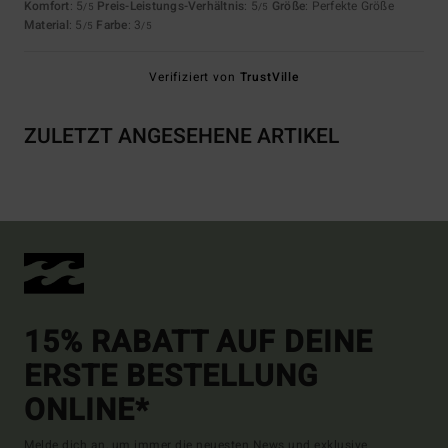
Komfort
: 5
Preis-Leistungs-Verhältnis
: 5
Größe
: Perfekte Größe
/5
/5
Material
: 5
Farbe
: 3
/5
/5
Verifiziert von
TrustVille
ZULETZT ANGESEHENE ARTIKEL
15% RABATT AUF DEINE
ERSTE BESTELLUNG
ONLINE*
Melde dich an, um immer die neuesten News und exklusive