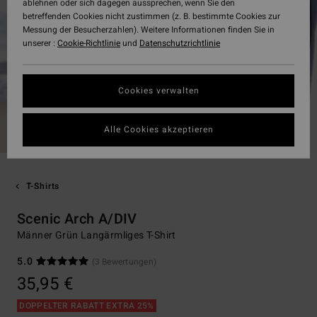
ablehnen oder sich dagegen aussprechen, wenn Sie den
betreffenden Cookies nicht zustimmen (z. B. bestimmte Cookies zur
Messung der Besucherzahlen). Weitere Informationen finden Sie in
unserer :
Cookie-Richtlinie
und
Datenschutzrichtlinie
Cookies verwalten
Alle Cookies akzeptieren
T-Shirts
Scenic Arch A/DIV
Männer Grün Langärmliges T-Shirt
5.0
(3 Bewertungen)
35,95 €
DOPPELTER RABATT EXTRA 25%