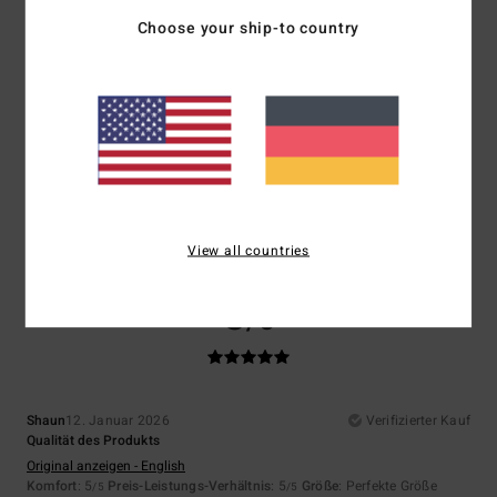
5.0
5.0
Choose your ship-to country
Größe
Material
5.0
Zu klein
Zu groß
Farbe
4.3
View all countries
5
/5
Shaun
12. Januar 2026
Verifizierter Kauf
Qualität des Produkts
Original anzeigen - English
Komfort
: 5
Preis-Leistungs-Verhältnis
: 5
Größe
: Perfekte Größe
/5
/5