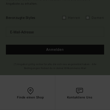
Angebote zu erhalten.
Bevorzugte Styles
Herren
Damen
Anmelden
(*) Angebot gültig online für alle, die sich neu angemeldet haben - Alle
Bedingungen findest du in deiner Willkommens-Mail
Finde einen Shop
Kontaktiere Uns