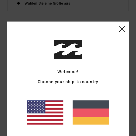
Wählen Sie eine Größe aus
Details & Funktionen
Männer Blau Longsleeve
Style
ABYZT02500
Farbcode
bsp0
Funktionen
Welcome!
Choose your ship-to country
Stoff:
Baumwollgewebe [180 g/m2]
Passform:
Regular Fit
Hals:
Rundhalsausschnitt
Ärmel:
Lange Ärmel
Logo:
Weicher Siebdruck
Heißversiegeltes Etikett im Nacken
Flaggenlabel an der Seitennaht