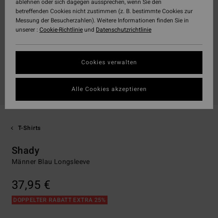
ablehnen oder sich dagegen aussprechen, wenn Sie den
betreffenden Cookies nicht zustimmen (z. B. bestimmte Cookies zur
Messung der Besucherzahlen). Weitere Informationen finden Sie in
unserer :
Cookie-Richtlinie
und
Datenschutzrichtlinie
Cookies verwalten
Alle Cookies akzeptieren
T-Shirts
Shady
Männer Blau Longsleeve
37,95 €
DOPPELTER RABATT EXTRA 25%