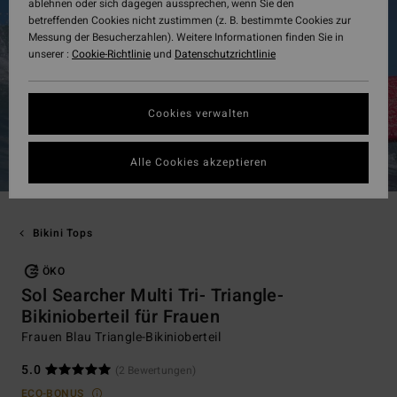
ablehnen oder sich dagegen aussprechen, wenn Sie den
betreffenden Cookies nicht zustimmen (z. B. bestimmte Cookies zur
Messung der Besucherzahlen). Weitere Informationen finden Sie in
unserer :
Cookie-Richtlinie
und
Datenschutzrichtlinie
Cookies verwalten
Alle Cookies akzeptieren
Bikini Tops
ÖKO
Sol Searcher Multi Tri- Triangle-
Bikinioberteil für Frauen
Frauen Blau Triangle-Bikinioberteil
5.0
(2 Bewertungen)
ECO-BONUS