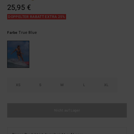
25,95 €
DOPPELTER RABATT EXTRA 25%
True Blue
Farbe
XS
S
M
L
XL
Nicht auf Lager