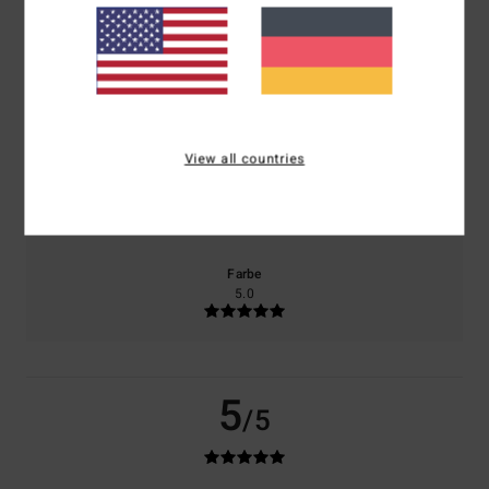
basierend auf
2 verifizierten Bewertungen
seit Januar 2026
100% unserer Kunden empfehlen dieses Produkt
Komfort
Preis-Leistungs-Verhältnis
5.0
5.0
View all countries
Größe
Material
5.0
Zu klein
Zu groß
Farbe
5.0
5
/5