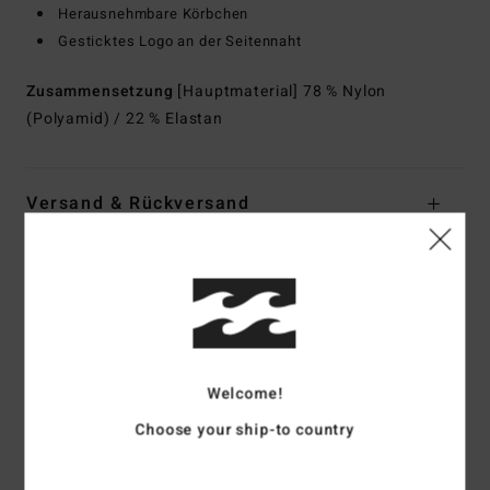
Herausnehmbare Körbchen
Gesticktes Logo an der Seitennaht
Zusammensetzung
[Hauptmaterial] 78 % Nylon
(Polyamid) / 22 % Elastan
Versand & Rückversand
Kundenbewertungen
Durchschnittliche Bewertung
5.0
Welcome!
Choose your ship-to country
/5