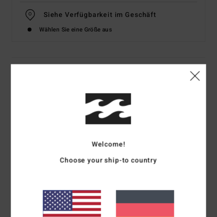
Siehe Verfügbarkeit im Geschäft
Wählen Sie eine Größe aus
Details & Funktionen
Frauen Grün Denim-Shorts
Style
24B201502
Farbcode
frs
Funktionen
Welcome!
Kollektion:
Denim-Kollektion
Choose your ship-to country
Stoff:
Baumwoll-Twill-Stoff
Passform:
Slim Fit
Taille:
Hoher Bund
Bundhöhe:
12,25" Bundhöhe
Schrittlänge:
2,75" Schrittlänge