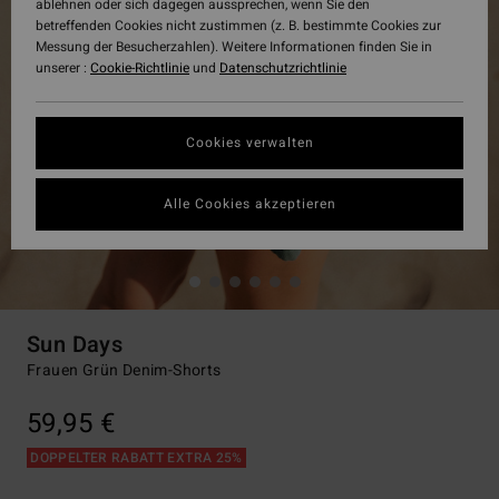
ablehnen oder sich dagegen aussprechen, wenn Sie den
betreffenden Cookies nicht zustimmen (z. B. bestimmte Cookies zur
Messung der Besucherzahlen). Weitere Informationen finden Sie in
unserer :
Cookie-Richtlinie
und
Datenschutzrichtlinie
Cookies verwalten
Alle Cookies akzeptieren
Sun Days
Frauen Grün Denim-Shorts
59,95 €
DOPPELTER RABATT EXTRA 25%