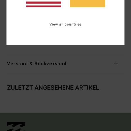
Verschluss:
Knopfverschluss
Hosenschlitz:
Hosenschlitz mit Reißverschluss
Taschen:
Mehrere Taschen
View all countries
Logo:
Logo-Flaggenlabel
Zusammensetzung
100 % Baumwolle
Versand & Rückversand
ZULETZT ANGESEHENE ARTIKEL