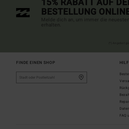
15% RABATT AUF DE
BESTELLUNG ONLIN
Melde dich an, um immer die neueste
erhalten.
(*) Angebot gü
FINDE EINEN SHOP
HIL
Beste
Vers
Rück
Beza
Repar
Date
FAQ 