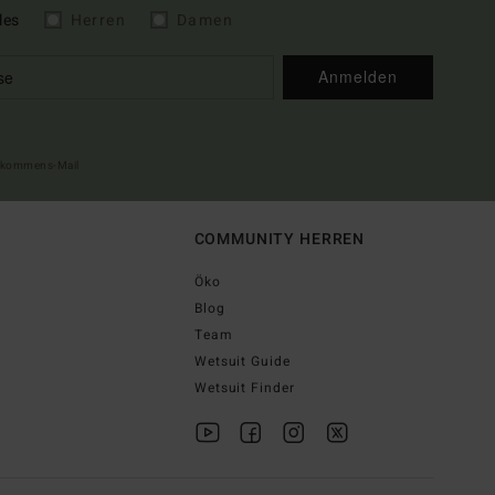
les
Herren
Damen
Anmelden
illkommens-Mail
COMMUNITY HERREN
Öko
Blog
Team
Wetsuit Guide
Wetsuit Finder