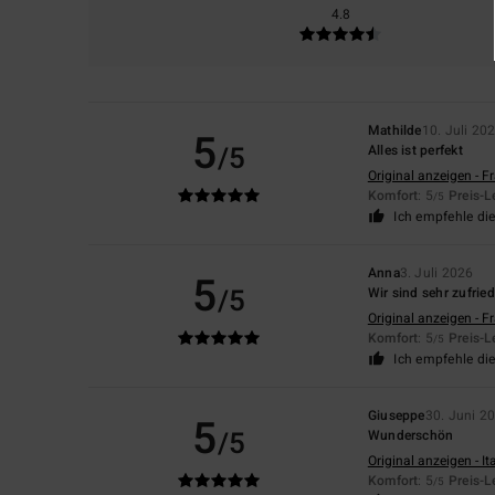
4.8
Mathilde
10. Juli 20
5
/5
Alles ist perfekt
Original anzeigen - F
Komfort
: 5
Preis-L
/5
Ich empfehle di
Anna
3. Juli 2026
5
/5
Wir sind sehr zufrie
Original anzeigen - F
Komfort
: 5
Preis-L
/5
Ich empfehle di
Giuseppe
30. Juni 2
5
/5
Wunderschön
Original anzeigen - It
Komfort
: 5
Preis-L
/5