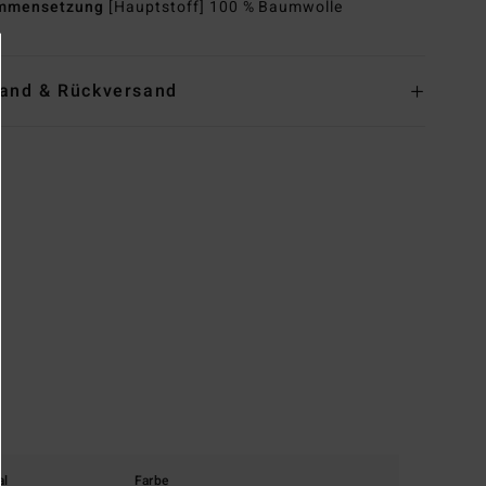
mmensetzung
[Hauptstoff] 100 % Baumwolle
and & Rückversand
al
Farbe