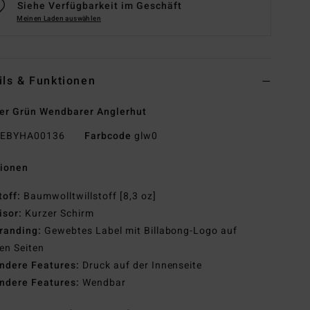
Siehe Verfügbarkeit im Geschäft
Meinen Laden auswählen
ils & Funktionen
r Grün Wendbarer Anglerhut
EBYHA00136
Farbcode
glw0
tionen
toff:
Baumwolltwillstoff [8,3 oz]
isor:
Kurzer Schirm
randing:
Gewebtes Label mit Billabong-Logo auf
en Seiten
ndere Features:
Druck auf der Innenseite
ndere Features:
Wendbar