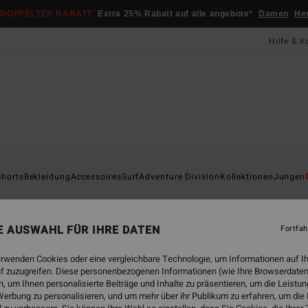
DOPPELTER RABATT
Extra 25% Rabatt auf alle angebote*
Damen
He
Hilfe & K
Startsei
shorts
Bekleidung
Accessoires
Surf
Adventure Division
Kollektionen
Jungen
Su
Männe
NE AUSWAHL FÜR IHRE DATEN
Fortfah
5.0
erwenden Cookies oder eine vergleichbare Technologie, um Informationen auf I
39,
f zuzugreifen. Diese personenbezogenen Informationen (wie Ihre Browserdaten
 um Ihnen personalisierte Beiträge und Inhalte zu präsentieren, um die Leist
DOPPE
erbung zu personalisieren, und um mehr über ihr Publikum zu erfahren, um die