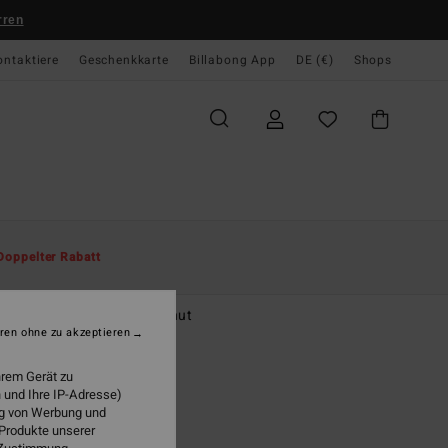
rren
ontaktiere
Geschenkkarte
Billabong App
DE (€)
Shops
te
Herren
Accessoires
Hüte
Doppelter Rabatt
ndays
r Grün Wendbarer Anglerhut
ren ohne zu akzeptieren
(4 Bewertungen)
hrem Gerät zu
95 €
 und Ihre IP-Adresse)
ung von Werbung und
LTER RABATT EXTRA 25%
 Produkte unserer