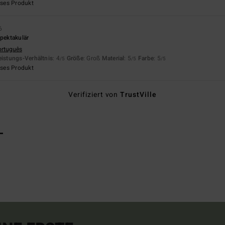
eses Produkt
6
spektakulär
ortuguês
eistungs-Verhältnis
: 4
Größe
: Groß
Material
: 5
Farbe
: 5
/5
/5
/5
eses Produkt
Verifiziert von
TrustVille
L