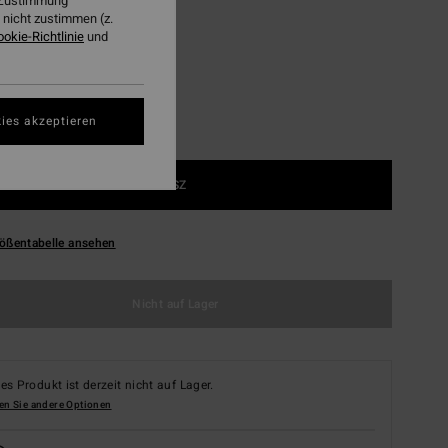
r Zustimmung
nicht zustimmen (z.
Moss Green
ookie-Richtlinie
und
ies akzeptieren
1SZ
ößentabelle ansehen
Nicht auf Lager
es Produkt ist derzeit nicht auf Lager.
en Sie andere Optionen