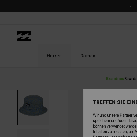
Direkt
zur
Produktinformation
springen
Herren
Damen
Brandneu
Board
AUSVERKAUFT
TREFFEN SIE EI
Wir und unsere Partner v
speichern und/oder darau
können verwendet werden,
Inhalten zu messen, um W