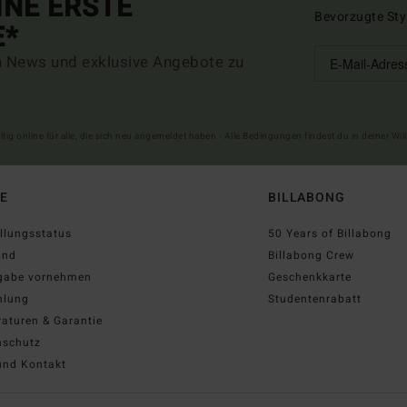
INE ERSTE
Bevorzugte Sty
E*
n News und exklusive Angebote zu
ltig online für alle, die sich neu angemeldet haben - Alle Bedingungen findest du in deiner W
FE
BILLABONG
llungsstatus
50 Years of Billabong
and
Billabong Crew
gabe vornehmen
Geschenkkarte
hlung
Studentenrabatt
aturen & Garantie
nschutz
und Kontakt