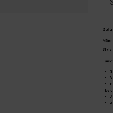
Deta
Männe
Style
Funk
S
V
B
beid
A
A