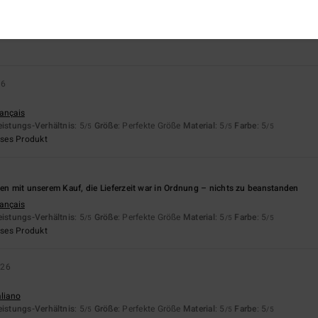
4.8
5.0
Zu klein
Zu groß
26
rançais
eistungs-Verhältnis
: 5
Größe
: Perfekte Größe
Material
: 5
Farbe
: 5
/5
/5
/5
eses Produkt
den mit unserem Kauf, die Lieferzeit war in Ordnung – nichts zu beanstanden
rançais
eistungs-Verhältnis
: 5
Größe
: Perfekte Größe
Material
: 5
Farbe
: 5
/5
/5
/5
eses Produkt
026
aliano
eistungs-Verhältnis
: 5
Größe
: Perfekte Größe
Material
: 5
Farbe
: 5
/5
/5
/5