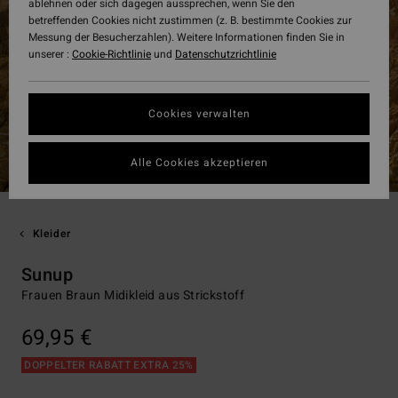
ablehnen oder sich dagegen aussprechen, wenn Sie den
betreffenden Cookies nicht zustimmen (z. B. bestimmte Cookies zur
Messung der Besucherzahlen). Weitere Informationen finden Sie in
unserer :
Cookie-Richtlinie
und
Datenschutzrichtlinie
Cookies verwalten
Alle Cookies akzeptieren
Kleider
Sunup
Frauen Braun Midikleid aus Strickstoff
69,95 €
DOPPELTER RABATT EXTRA 25%