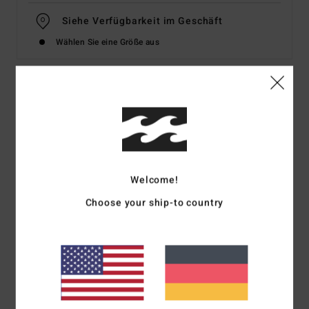
Siehe Verfügbarkeit im Geschäft
Wählen Sie eine Größe aus
Details & Funktionen
Frauen Braun Midikleid aus Strickstoff
Style
EBJKD00109
Farbcode
crc0
Welcome!
Funktionen
Choose your ship-to country
Material:
Rippstrickstoff aus Viskose und Elastan
Passform:
Bodycon-Passform
Hals:
Rundhalsausschnitt
Ärmel:
Ärmellos
Logo:
Metall-Logo
Andere Features: Auslassungsdetails hinten und seitlich