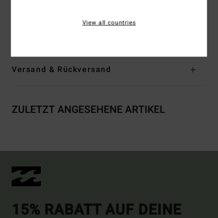
Passender, abnehmbarer Gürtel
View all countries
Zusammensetzung
100 % Viskose
Versand & Rückversand
ZULETZT ANGESEHENE ARTIKEL
15% RABATT AUF DEINE