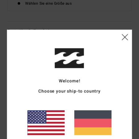
Wählen Sie eine Größe aus
Details & Funktionen
Frauen Schwarz Maxikleid
Style
EBJWD00135
Farbcode
bsd
Funktionen
Welcome!
Kollektion:
„Return To Paradise"-Kollektion
Choose your ship-to country
Stoff:
Viskose-Crinkle-Stoff
Fit:
Relaxed Fit
Kragen/Ausschnitt:
Hemdkragen
Ärmel:
Kurze Flatterärmel
Verschluss:
Knopfleiste vorne
Logo:
Metallplakette
Andere Features:
Knopfleiste vorne