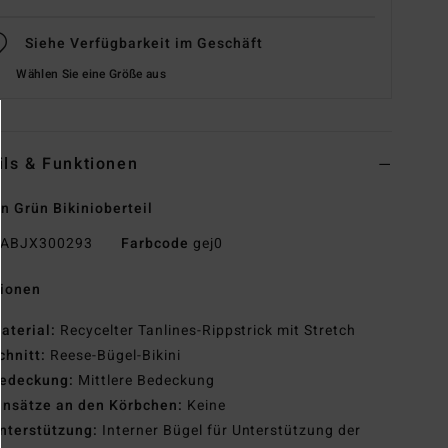
Siehe Verfügbarkeit im Geschäft
Wählen Sie eine Größe aus
ils & Funktionen
n Grün Bikinioberteil
ABJX300293
Farbcode
gej0
tionen
aterial:
Recycelter Tanlines-Rippstrick mit Stretch
chnitt:
Reese-Bügel-Bikini
edeckung:
Mittlere Bedeckung
insätze an den Körbchen:
Keine
nterstützung:
Interner Bügel für Unterstützung der