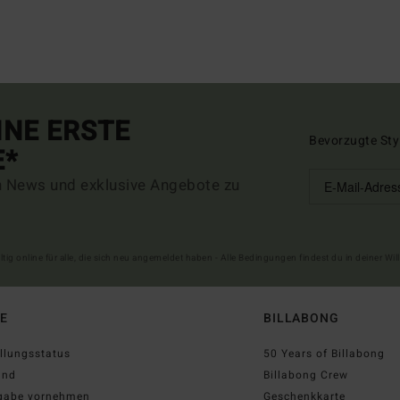
INE ERSTE
Bevorzugte Sty
E*
n News und exklusive Angebote zu
ltig online für alle, die sich neu angemeldet haben - Alle Bedingungen findest du in deiner W
FE
BILLABONG
llungsstatus
50 Years of Billabong
and
Billabong Crew
gabe vornehmen
Geschenkkarte