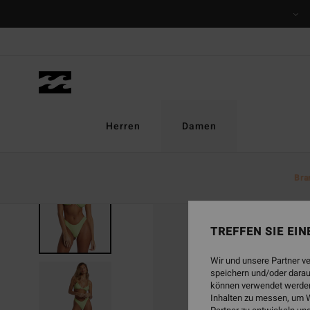
Direkt
zur
Produktinformation
springen
Herren
Damen
Bra
TREFFEN SIE EI
Wir und unsere Partner v
speichern und/oder darau
können verwendet werden,
Inhalten zu messen, um W