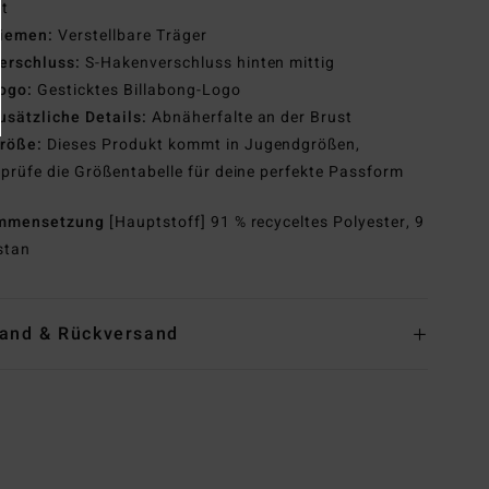
st
iemen:
Verstellbare Träger
erschluss:
S-Hakenverschluss hinten mittig
ogo:
Gesticktes Billabong-Logo
usätzliche Details:
Abnäherfalte an der Brust
röße:
Dieses Produkt kommt in Jugendgrößen,
prüfe die Größentabelle für deine perfekte Passform
mmensetzung
[Hauptstoff] 91 % recyceltes Polyester, 9
stan
and & Rückversand