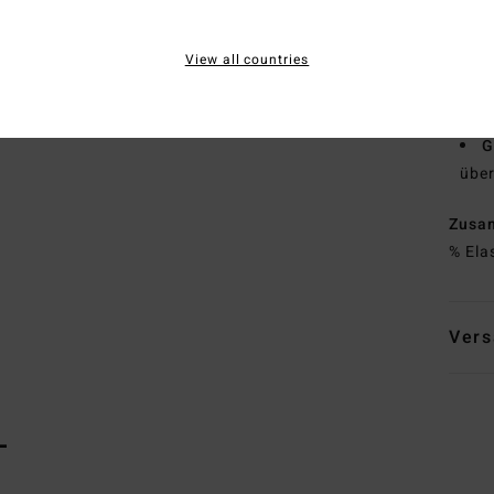
Bru
R
View all countries
V
L
Z
G
über
Zusa
% Ela
Vers
L