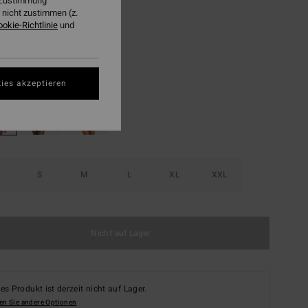
r Zustimmung
nicht zustimmen (z.
LTER RABATT EXTRA 25%
ookie-Richtlinie
und
Lime Zest
ies akzeptieren
S
M
L
XL
XXL
Nicht auf Lager
es Produkt ist derzeit nicht auf Lager.
en Sie andere Optionen