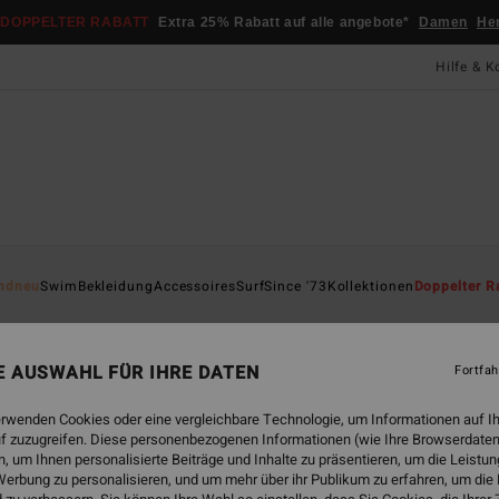
DOPPELTER RABATT
Extra 25% Rabatt auf alle angebote*
Damen
He
Hilfe & K
Startsei
ndneu
Swim
Bekleidung
Accessoires
Surf
Since '73
Kollektionen
Doppelter R
ÖK
Tan
NE AUSWAHL FÜR IHRE DATEN
Fortfah
Frauen
erwenden Cookies oder eine vergleichbare Technologie, um Informationen auf I
ECO-B
f zuzugreifen. Diese personenbezogenen Informationen (wie Ihre Browserdaten
45,95
 um Ihnen personalisierte Beiträge und Inhalte zu präsentieren, um die Leist
17,
erbung zu personalisieren, und um mehr über ihr Publikum zu erfahren, um die