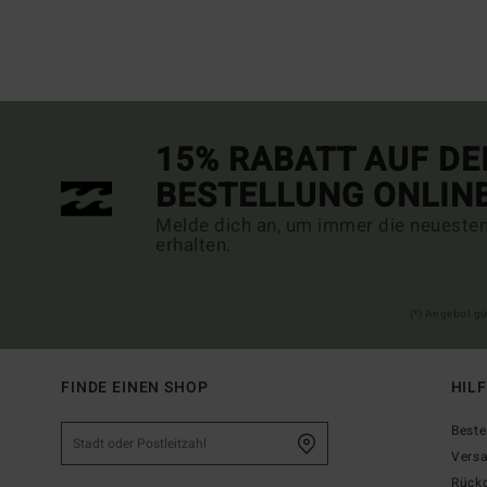
15% RABATT AUF DE
BESTELLUNG ONLIN
Melde dich an, um immer die neueste
erhalten.
(*) Angebot gü
FINDE EINEN SHOP
HIL
Beste
Vers
Rück