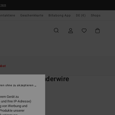
rren
ontaktiere
Geschenkkarte
Billabong App
DE (€)
Shops
te
Damen
Swim
Bikini Tops
abat
O
lines Reese Underwire
ren ohne zu akzeptieren
 Grün Bikinioberteil
hrem Gerät zu
ONUS
 und Ihre IP-Adresse)
 €
63%
ung von Werbung und
23 €
 Produkte unserer