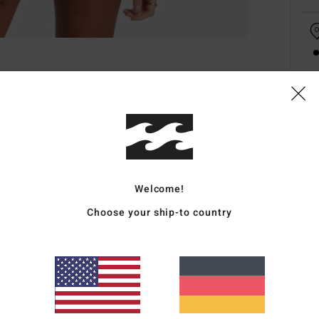
Deta
Fraue
Style
Welcome!
Funk
Choose your ship-to country
M
S
B
E
U