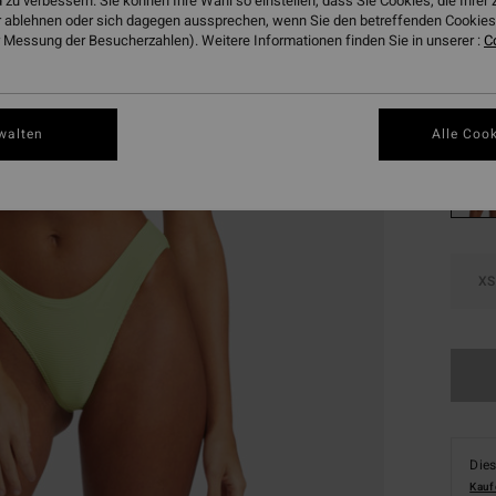
 zu verbessern. Sie können Ihre Wahl so einstellen, dass Sie Cookies, die Ihre
SALE
 ablehnen oder sich dagegen aussprechen, wenn Sie den betreffenden Cookies 
 Messung der Besucherzahlen). Weitere Informationen finden Sie in unserer :
DOPPE
C
Farbe
walten
Alle Cook
XS
Dies
Kauf