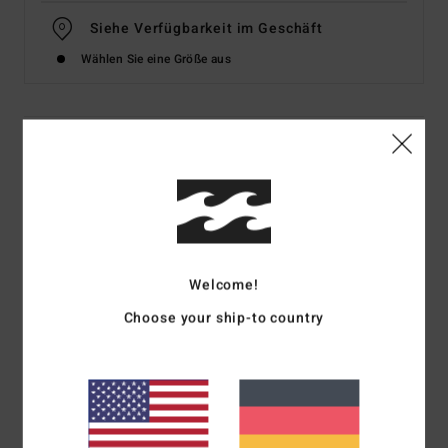
Siehe Verfügbarkeit im Geschäft
Wählen Sie eine Größe aus
Details & Funktionen
Frauen Orange Bikiniunterteil mit hohem Bund
Style
UBJX400392
Farbcode
nnz0
Funktionen
Welcome!
Umweltfreundliches Material:
Texturierter Frottee-
Choose your ship-to country
Rippstrick aus recyceltem Polyester und Elastan
Passform:
Hi Maui Fit
Taille/Bund: Hoher Bund
Bedeckung:
Knappe Bedeckung am Po
Taille:
Hoher Bund