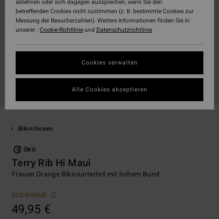
ablehnen oder sich dagegen aussprechen, wenn Sie den
betreffenden Cookies nicht zustimmen (z. B. bestimmte Cookies zur
Messung der Besucherzahlen). Weitere Informationen finden Sie in
unserer :
Cookie-Richtlinie
und
Datenschutzrichtlinie
Cookies verwalten
Alle Cookies akzeptieren
Bikinihosen
ÖKO
Terry Rib Hi Maui
Frauen Orange Bikiniunterteil mit hohem Bund
ECO-BONUS
49,95 €