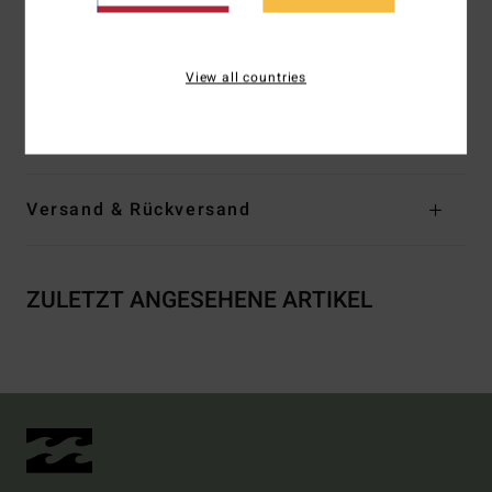
Verschluss:
Fester Verschluss
Logo:
Metallplakette
View all countries
Zusammensetzung
74 % recyceltes Polyester, 21 %
Polyester, 5 % Elastan
Versand & Rückversand
ZULETZT ANGESEHENE ARTIKEL