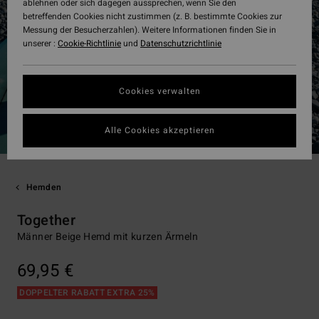
ablehnen oder sich dagegen aussprechen, wenn Sie den
betreffenden Cookies nicht zustimmen (z. B. bestimmte Cookies zur
Messung der Besucherzahlen). Weitere Informationen finden Sie in
unserer :
Cookie-Richtlinie
und
Datenschutzrichtlinie
Cookies verwalten
Alle Cookies akzeptieren
Hemden
Together
Männer Beige Hemd mit kurzen Ärmeln
69,95 €
DOPPELTER RABATT EXTRA 25%