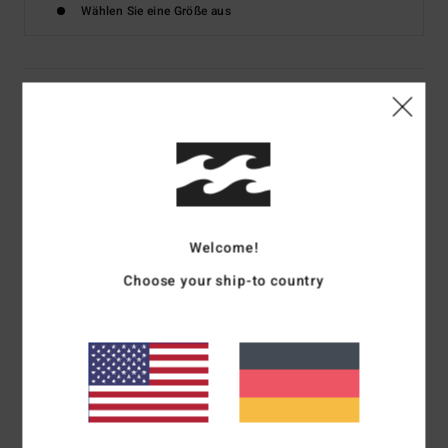
Wählen Sie eine Größe aus
Details & Funktionen
Männer Beige Hemd mit kurzen Ärmeln
Style
24A041515
Farbcode
chi
Funktionen
Welcome!
Kollektion:
Ty Williams-Kollektion
Choose your ship-to country
Stoff:
Leinen Lyocell-Mischgewebe
Kragen/Ausschnitt:
Hemdkragen
Ärmel:
kurzärmlig
Verschluss:
Verschluss zum Knöpfen
Taschen:
Brusttasche
Weitere Merkmale:
Bedrucktes gewebtes Oberteil mit
mechanischer Dehnung