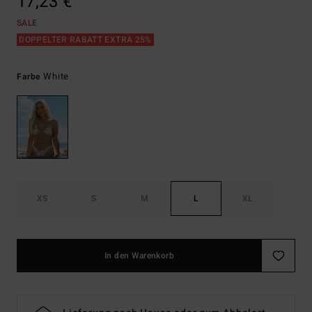
17,23 €
SALE
DOPPELTER RABATT EXTRA 25%
White
Farbe
XS
S
M
L
XL
In den Warenkorb