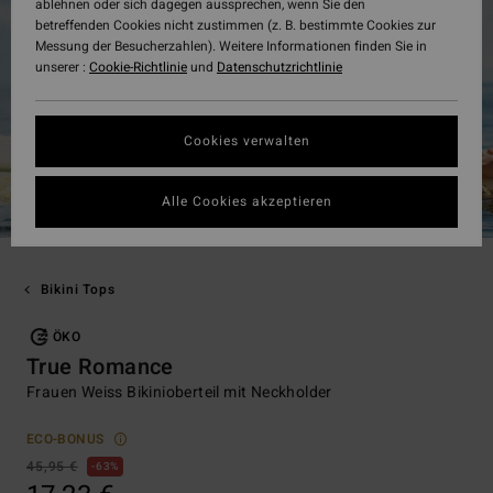
ablehnen oder sich dagegen aussprechen, wenn Sie den
betreffenden Cookies nicht zustimmen (z. B. bestimmte Cookies zur
Messung der Besucherzahlen). Weitere Informationen finden Sie in
unserer :
Cookie-Richtlinie
und
Datenschutzrichtlinie
Cookies verwalten
Alle Cookies akzeptieren
Bikini Tops
ÖKO
True Romance
Frauen Weiss Bikinioberteil mit Neckholder
ECO-BONUS
45,95 €
63%