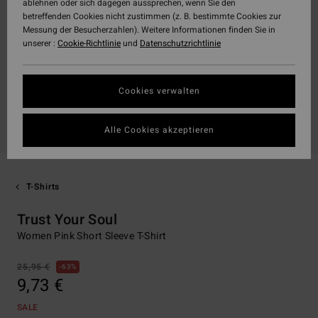
ablehnen oder sich dagegen aussprechen, wenn Sie den
betreffenden Cookies nicht zustimmen (z. B. bestimmte Cookies zur
Messung der Besucherzahlen). Weitere Informationen finden Sie in
unserer :
Cookie-Richtlinie
und
Datenschutzrichtlinie
Cookies verwalten
Alle Cookies akzeptieren
T-Shirts
Trust Your Soul
Women Pink Short Sleeve T-Shirt
25,95 €
63%
9,73 €
SALE