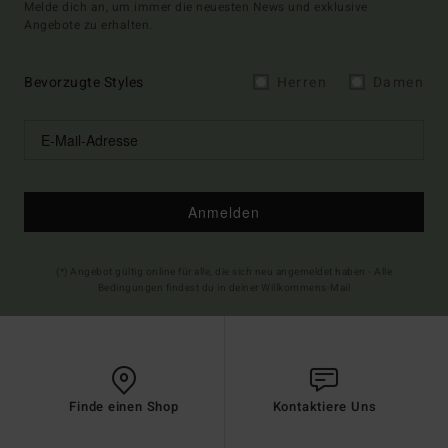
Melde dich an, um immer die neuesten News und exklusive
Angebote zu erhalten.
Bevorzugte Styles
Herren
Damen
Anmelden
(*) Angebot gültig online für alle, die sich neu angemeldet haben - Alle
Bedingungen findest du in deiner Willkommens-Mail
Finde einen Shop
Kontaktiere Uns