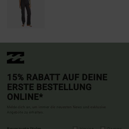
15% RABATT AUF DEINE
ERSTE BESTELLUNG
ONLINE*
Melde dich an, um immer die neuesten News und exklusive
Angebote zu erhalten.
Bevorzugte Styles
Herren
Damen