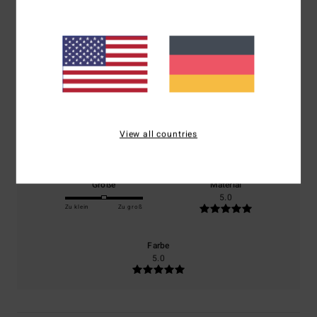
5.0
/5
basierend auf
1 verifizierten Bewertungen
seit Oktober 2025
0% unserer Kunden empfehlen dieses Produkt
Komfort
Preis-Leistungs-Verhältnis
View all countries
5.0
5.0
Größe
Material
5.0
Zu klein
Zu groß
Farbe
5.0