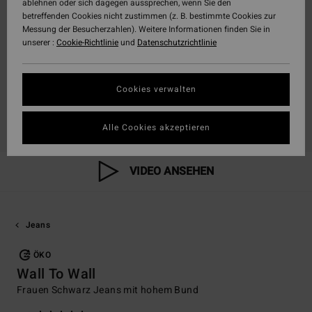
ablehnen oder sich dagegen aussprechen, wenn Sie den
betreffenden Cookies nicht zustimmen (z. B. bestimmte Cookies zur
Messung der Besucherzahlen). Weitere Informationen finden Sie in
unserer :
Cookie-Richtlinie
und
Datenschutzrichtlinie
Cookies verwalten
Alle Cookies akzeptieren
VIDEO ANSEHEN
Jeans
ÖKO
Wall To Wall
Frauen Schwarz Jeans mit hohem Bund