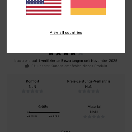
Kundenbewertungen
Durchschnittliche Bewertung
4.0
View all countries
/5
basierend auf
1 verifizierten Bewertungen
seit November 2025
0% unserer Kunden empfehlen dieses Produkt
Komfort
Preis-Leistungs-Verhältnis
NaN
NaN
Größe
Material
NaN
Zu klein
Zu groß