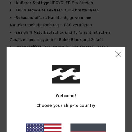
Äußerer Stofftyp:
UPCYCLER Pro Stretch
100 % recycelte Textilien aus Altmaterialien
Schaumstoffart:
Nachhaltig gewonnene
Naturkautschukmischung – FSC-zertifiziert
aus 85 % Naturkautschuk und 15 % synthetischen
Zusätzen aus recyceltem BolderBlack und Sojaöl
Innenstoffart:
Recyceltes Silikon-Stretch-Jersey
Körperform:
Langärmliger Springsuit
Dicke:
1/1 mm
Anziehsystem:
Reißverschluss vorne
Nahtdetail außen:
B-Lock-Superflex-Naht
Zusammensetzung
100 % Polychloropren
Welcome!
Choose your ship-to country
Versand & Rückversand