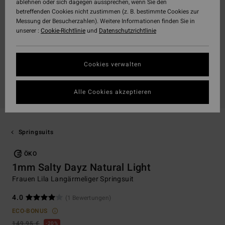
ablehnen oder sich dagegen aussprechen, wenn Sie den
betreffenden Cookies nicht zustimmen (z. B. bestimmte Cookies zur
Messung der Besucherzahlen). Weitere Informationen finden Sie in
unserer :
Cookie-Richtlinie
und
Datenschutzrichtlinie
Cookies verwalten
Alle Cookies akzeptieren
Springsuits
ÖKO
1mm Salty Dayz Natural Light
Frauen Lila Langärmeliger Springsuit
4.0
(1 Bewertungen)
ECO-BONUS
149,95 €
20%