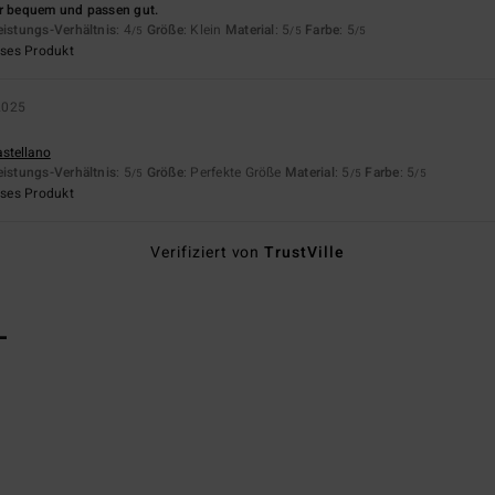
hr bequem und passen gut.
eistungs-Verhältnis
: 4
Größe
: Klein
Material
: 5
Farbe
: 5
/5
/5
/5
eses Produkt
2025
astellano
eistungs-Verhältnis
: 5
Größe
: Perfekte Größe
Material
: 5
Farbe
: 5
/5
/5
/5
eses Produkt
Verifiziert von
TrustVille
L