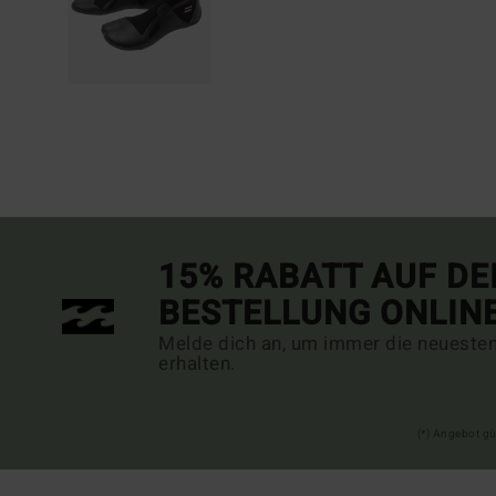
15% RABATT AUF DE
BESTELLUNG ONLIN
Melde dich an, um immer die neueste
erhalten.
(*) Angebot gü