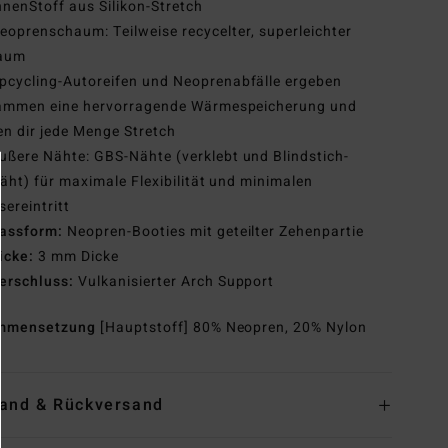
nnenStoff aus Silikon-Stretch
eoprenschaum: Teilweise recycelter, superleichter
aum
pcycling-Autoreifen und Neoprenabfälle ergeben
ammen eine hervorragende Wärmespeicherung und
en dir jede Menge Stretch
ußere Nähte: GBS-Nähte (verklebt und Blindstich-
äht) für maximale Flexibilität und minimalen
ereintritt
assform:
Neopren-Booties mit geteilter Zehenpartie
icke:
3 mm Dicke
erschluss:
Vulkanisierter Arch Support
mmensetzung
[Hauptstoff] 80% Neopren, 20% Nylon
and & Rückversand