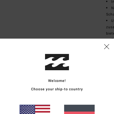
I
N
Sch
U
zus
biet
Ä
vern
Wass
P
D
V
Welcome!
Zusa
Choose your ship-to country
Vers