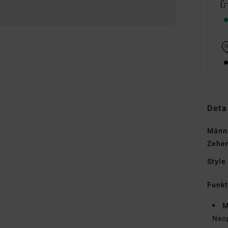
Deta
Männe
Zehen
Style
Funk
M
Neo