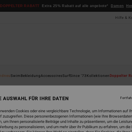
DOPPELTER RABATT
Extra 25% Rabatt auf alle angebote*
Damen
He
Hilfe & K
Startsei
ndneu
Swim
Bekleidung
Accessoires
Surf
Since '73
Kollektionen
Doppelter R
ÖK
3m
NE AUSWAHL FÜR IHRE DATEN
Fortfah
Männe
5.0
erwenden Cookies oder eine vergleichbare Technologie, um Informationen auf I
f zuzugreifen. Diese personenbezogenen Informationen (wie Ihre Browserdaten
ECO-B
 um Ihnen personalisierte Beiträge und Inhalte zu präsentieren, um die Leist
59,
erbung zu personalisieren, und um mehr über ihr Publikum zu erfahren, um die