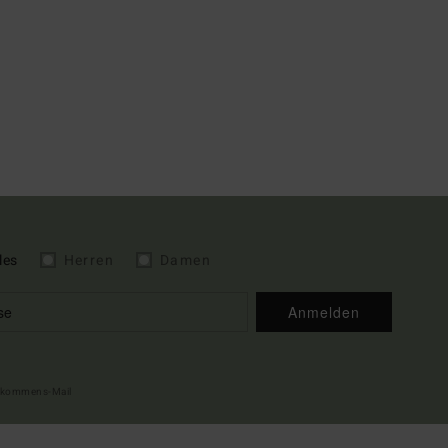
les
Herren
Damen
Anmelden
illkommens-Mail