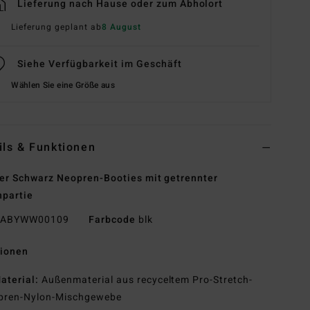
Lieferung nach Hause oder zum Abholort
Lieferung geplant ab
8 August
Siehe Verfügbarkeit im Geschäft
Wählen Sie eine Größe aus
ils & Funktionen
r Schwarz Neopren-Booties mit getrennter
partie
ABYWW00109
Farbcode
blk
tionen
aterial:
Außenmaterial aus recyceltem Pro-Stretch-
pren-Nylon-Mischgewebe