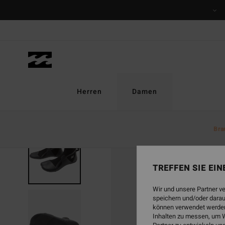
Direkt
zur
Produktinformation
springen
Herren
Damen
Bra
TREFFEN SIE EI
Wir und unsere Partner v
speichern und/oder darau
können verwendet werden,
Inhalten zu messen, um W