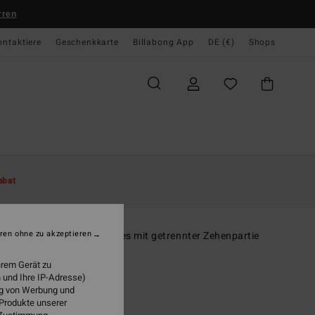
rren
ontaktiere
Geschenkkarte
Billabong App
DE (€)
Shops
te
Damen
Surf
Surf Accessoires
abat
O
m Absolute
ren ohne zu akzeptieren
r Schwarz Neopren-Booties mit getrennter Zehenpartie
(2 Bewertungen)
hrem Gerät zu
 und Ihre IP-Adresse)
ONUS
ung von Werbung und
95 €
 Produkte unserer