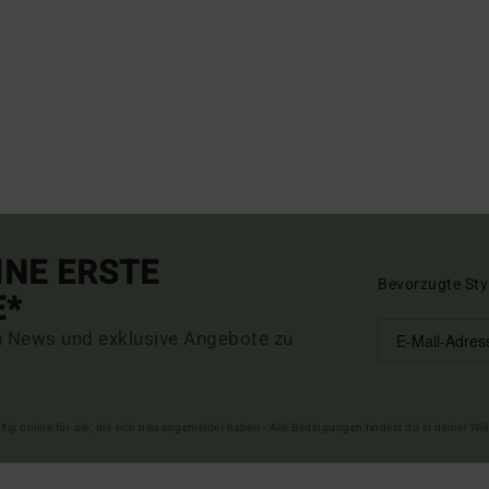
INE ERSTE
Bevorzugte Sty
E*
n News und exklusive Angebote zu
ltig online für alle, die sich neu angemeldet haben - Alle Bedingungen findest du in deiner W