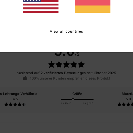
View all countries
Durchschnittliche Bewertung
5.0
/5
basierend auf
2 verifizierten Bewertungen
seit Oktober 2025
100% unserer Kunden empfehlen dieses Produkt
is-Leistungs-Verhältnis
Größe
Materi
4.5
5.0
Zu klein
Zu groß
6