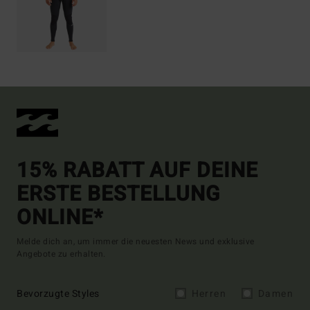
15% RABATT AUF DEINE
ERSTE BESTELLUNG
ONLINE*
Melde dich an, um immer die neuesten News und exklusive
Angebote zu erhalten.
Bevorzugte Styles
Herren
Damen