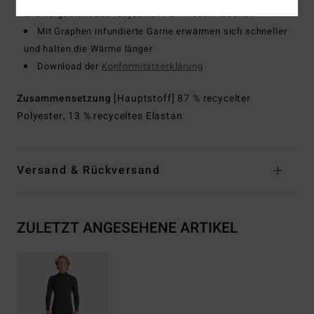
und hergestellt aus recycelten PET-Plastikflaschen
Mit Graphen infundierte Garne erwärmen sich schneller
und halten die Wärme länger
Download der
Konformitätserklärung
Zusammensetzung
[Hauptstoff] 87 % recycelter
Polyester, 13 % recyceltes Elastan
Versand & Rückversand
ZULETZT ANGESEHENE ARTIKEL