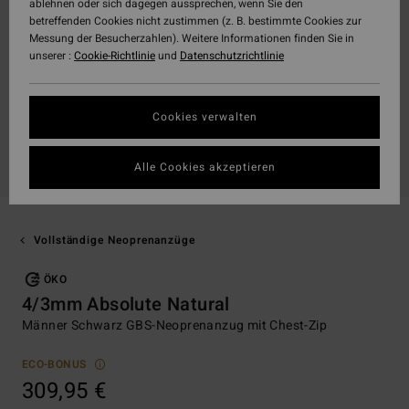
ablehnen oder sich dagegen aussprechen, wenn Sie den
betreffenden Cookies nicht zustimmen (z. B. bestimmte Cookies zur
Messung der Besucherzahlen). Weitere Informationen finden Sie in
unserer :
Cookie-Richtlinie
und
Datenschutzrichtlinie
Cookies verwalten
Alle Cookies akzeptieren
Vollständige Neoprenanzüge
ÖKO
4/3mm Absolute Natural
Männer Schwarz GBS-Neoprenanzug mit Chest-Zip
ECO-BONUS
309,95 €