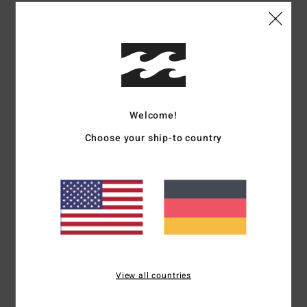
Material:
Stoff außen Upcycler Pro Stretch
Upgecycelte Textilien aus 100 % Endverbraucherabfällen
Stoff innen aus Graphen kombiniert mit recyceltem
Silicone Stretch
Schaumtyp:
Nachhaltig gewonnene
Naturkautschukmischung – FSC-zertifiziert
Welcome!
Hergestellt aus 85 % Naturkautschuk und 15 %
synthetischen Zusätzen aus upgecyceltem BolderBlack und
Choose your ship-to country
Sojaöl
100 % frei von Neopren
Anzugtyp:
Langärmliger, voller Anzug
Dicke:
403 mm Dicke
Einstiegssystem:
Brustreißverschluss
Außennahtdetails:
GBS-Nähte (geklebt und blindgenäht)
für maximale Flexibilität und minimalen Wassereintritt
Nahtdetail innen:
100 % Superflex Neo Tape auf der
View all countries
gesamten Innenseite
Innenfutter:
Recycler: Jersey und Futter 100 % recycelt