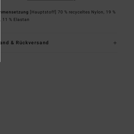
mmensetzung
[Hauptstoff] 70 % recyceltes Nylon, 19 %
, 11 % Elastan
and & Rückversand