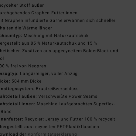
cycelter Stoff außen
urchgehendes Graphen-Futter innen
it Graphen infundierte Garne erwärmen sich schneller
halten die Wärme länger
chaumtyp:
Mischung mit Naturkautschuk
ergestellt aus 85 % Naturkautschuk und 15 %
hetischen Zusätzen aus upgecyceltem BolderBlack und
öl
00 % frei von Neopren
nzugtyp:
Langärmliger, voller Anzug
icke:
504 mm Dicke
instiegssystem:
Brustreißverschluss
ahtdetail außen:
Verschweißte Power Seams
ahtdetail innen:
Maschinell aufgebrachtes Superflex-
-Band
nnenfutter:
Recycler: Jersey und Futter 100 % recycelt
hergestellt aus recycelten PET-Plastikflaschen
ownload der
Konformitätserklärung