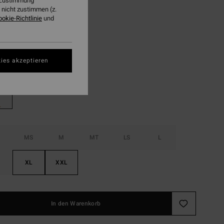
,97 €
r Zustimmung
nicht zustimmen (z.
ookie-Richtlinie
und
LTER RABATT EXTRA 25%
Black
ies akzeptieren
MS
M
MT
LS
L
XL
XXL
In den Warenkorb