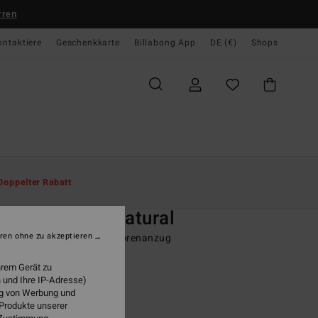
rren
ontaktiere
Geschenkkarte
Billabong App
DE (€)
Shops
te
Herren
Surf
Neoprenanzüge
Vollständige Neoprenanzüge
Doppelter Rabatt
O
4mm Furnace Natural
ren ohne zu akzeptieren
r Schwarz Chest-Zip-Neoprenanzug
(1 Bewertungen)
hrem Gerät zu
 und Ihre IP-Adresse)
ONUS
ung von Werbung und
5 €
40%
 Produkte unserer