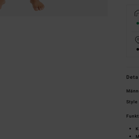
Deta
Männ
Style
Funk
K
M