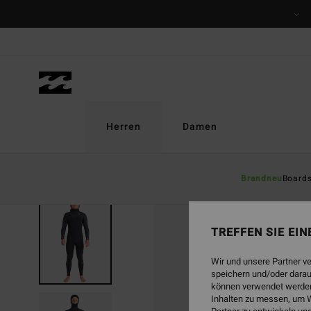
Direkt
zur
Produktinformation
springen
Herren
Damen
Brandneu
Board
TREFFEN SIE EI
Wir und unsere Partner v
speichern und/oder darau
können verwendet werden,
Inhalten zu messen, um W