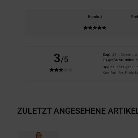
Komfort
Pre
5.0
3
Sophie
14. Dezembe
/5
Zu große Sturmhaub
Original anzeigen - F
Komfort
: 5
Preis-L
/5
ZULETZT ANGESEHENE ARTIKE