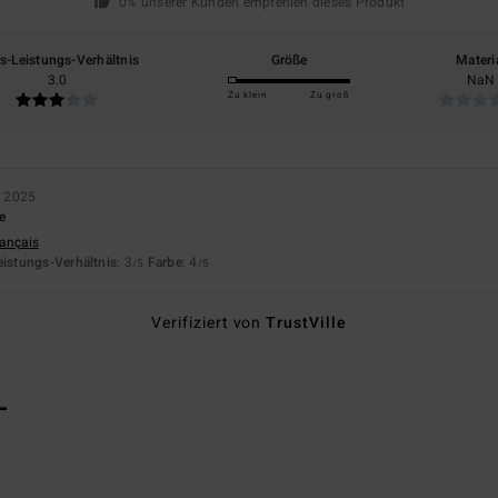
0% unserer Kunden empfehlen dieses Produkt
is-Leistungs-Verhältnis
Größe
Materi
3.0
NaN
Zu klein
Zu groß
r 2025
e
rançais
eistungs-Verhältnis
: 3
Farbe
: 4
/5
/5
Verifiziert von
TrustVille
L