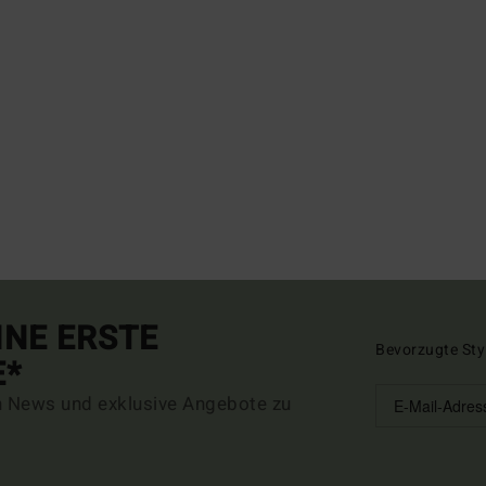
INE ERSTE
Bevorzugte Sty
E*
n News und exklusive Angebote zu