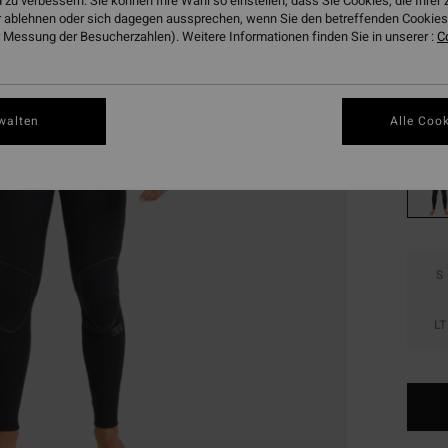
275
 zu verbessern. Sie können Ihre Wahl so einstellen, dass Sie Cookies, die Ihre
 ablehnen oder sich dagegen aussprechen, wenn Sie den betreffenden Cookies 
SALE
 Messung der Besucherzahlen). Weitere Informationen finden Sie in unserer :
C
DOPPE
Farbe
walten
Alle Cook
S
LT