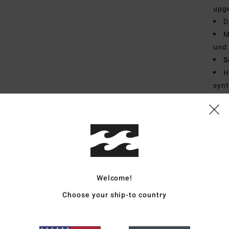
upge
D
M
und 
S
H
synt
Soja
1
A
D
E
N
N
Welcome!
Neo
Choose your ship-to country
I
und 
D