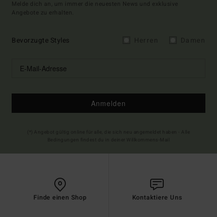
Melde dich an, um immer die neuesten News und exklusive
Angebote zu erhalten.
Bevorzugte Styles
Herren
Damen
Anmelden
(*) Angebot gültig online für alle, die sich neu angemeldet haben - Alle
Bedingungen findest du in deiner Willkommens-Mail
Finde einen Shop
Kontaktiere Uns