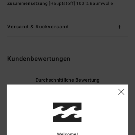
Zusammensetzung
[Hauptstoff] 100 % Baumwolle
Versand & Rückversand
Kundenbewertungen
Durchschnittliche Bewertung
4.5
/5
basierend auf
2 verifizierten Bewertungen
seit Juni 2026
100% unserer Kunden empfehlen dieses Produkt
Welcome!