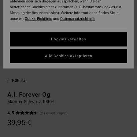
ablehnen oder sich dagegen aussprechen, wenn Sie den
betreffenden Cookies nicht zustimmen (z. B. bestimmte Cookies zur
Messung der Besucherzahlen). Weitere Informationen finden Sie in
unserer :
Cookie-Richtlinie
und
Datenschutzrichtlinie
Cookies verwalten
Alle Cookies akzeptieren
T-Shirts
A.I. Forever Og
Männer Schwarz T-Shirt
4.5
(2 Bewertungen)
39,95 €