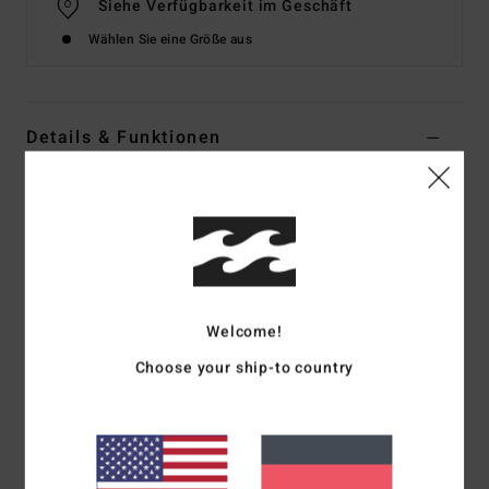
Siehe Verfügbarkeit im Geschäft
Wählen Sie eine Größe aus
Details & Funktionen
Männer Schwarz Mesh-Top
Style
24A011610
Farbcode
blk
Funktionen
Material:
Polyester-Mesh-Jersey
Welcome!
Nylon-Taping an den Nähten und Stickereien für einen
Choose your ship-to country
Vintage-College-/Sport-Look
Teil der A.I. Forever Billabong Kollektion
Zusammensetzung
[Hauptstoff] 100 % Polyester