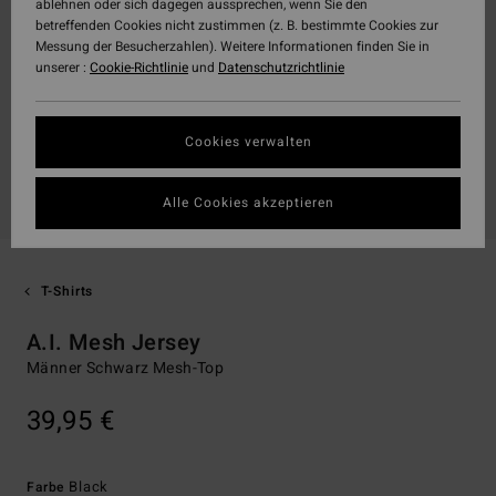
ablehnen oder sich dagegen aussprechen, wenn Sie den
betreffenden Cookies nicht zustimmen (z. B. bestimmte Cookies zur
Messung der Besucherzahlen). Weitere Informationen finden Sie in
unserer :
Cookie-Richtlinie
und
Datenschutzrichtlinie
Cookies verwalten
Alle Cookies akzeptieren
T-Shirts
A.I. Mesh Jersey
Männer Schwarz Mesh-Top
39,95 €
Black
Farbe