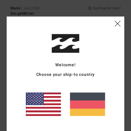
Mario
5. Juli 2026
Verifizierter Kauf
Das gefällt mir
Original anzeigen - Castellano
Komfort
: 5
Preis-Leistungs-Verhältnis
: 4
Material
: 5
Farbe
: 5
/5
/5
/5
/5
Ich empfehle dieses Produkt
5
/5
Welcome!
Choose your ship-to country
Aline
5. Juli 2026
Verifizierter Kauf
Eine schöne Entdeckung
Original anzeigen - Français
Komfort
: 5
Preis-Leistungs-Verhältnis
: 5
Größe
: Perfekte Größe
/5
/5
Material
: 5
Farbe
: 5
/5
/5
Ich empfehle dieses Produkt
5
/5