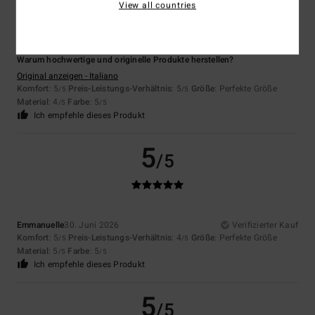
View all countries
Jean luc
5. Juli 2026
Verifizierter Kauf
Warum hochwertige und originelle Produkte herstellen?
Original anzeigen - Italiano
Komfort
: 5
Preis-Leistungs-Verhältnis
: 5
Größe
: Perfekte Größe
/5
/5
Material
: 4
Farbe
: 5
/5
/5
Ich empfehle dieses Produkt
5
/5
Emmanuelle
30. Juni 2026
Verifizierter Kauf
Komfort
: 5
Preis-Leistungs-Verhältnis
: 4
Größe
: Perfekte Größe
/5
/5
Material
: 5
Farbe
: 5
/5
/5
Ich empfehle dieses Produkt
5
/5