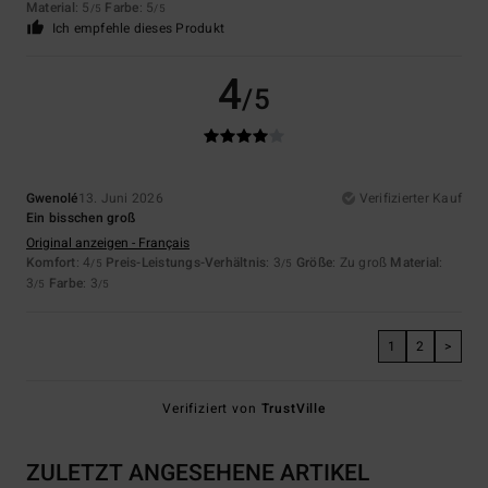
Material
: 5
Farbe
: 5
/5
/5
Ich empfehle dieses Produkt
4
/5
Gwenolé
13. Juni 2026
Verifizierter Kauf
Ein bisschen groß
Original anzeigen - Français
Komfort
: 4
Preis-Leistungs-Verhältnis
: 3
Größe
: Zu groß
Material
:
/5
/5
3
Farbe
: 3
/5
/5
1
2
>
Verifiziert von
TrustVille
ZULETZT ANGESEHENE ARTIKEL