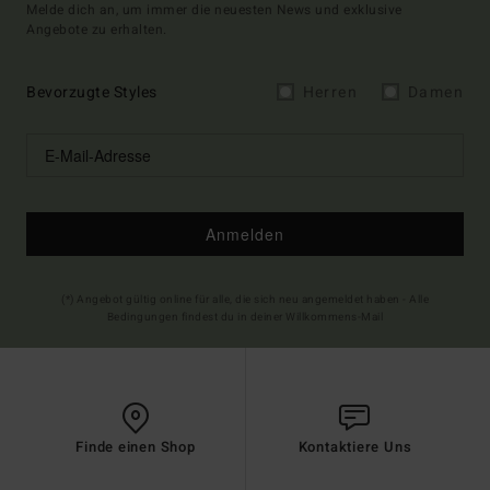
Melde dich an, um immer die neuesten News und exklusive
Angebote zu erhalten.
Bevorzugte Styles
Herren
Damen
Anmelden
(*) Angebot gültig online für alle, die sich neu angemeldet haben - Alle
Bedingungen findest du in deiner Willkommens-Mail
Finde einen Shop
Kontaktiere Uns