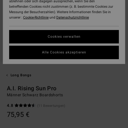
ablehnen oder sich dagegen aussprechen, wenn Sie den
betreffenden Cookies nicht zustimmen (z. B. bestimmte Cookies zur
Messung der Besucherzahlen). Weitere Informationen finden Sie in
unserer :
Cookie-Richtlinie
und
Datenschutzrichtlinie
Cookies verwalten
Alle Cookies akzeptieren
Long Bongs
A.I. Rising Sun Pro
Männer Schwarz Boardshorts
4.8
(11 Bewertungen)
75,95 €